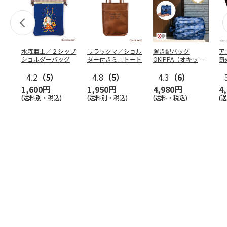
水森亜土／２ジップ
リラックマ／ショル
置き配バッグ
ア
ショルダーバッグ
ダー付きミニトート
OKIPPA（オキッ
奇
パ）
風』
4.2
（5）
4.8
（5）
4.3
（6）
1,600円
1,950円
4,980円
4
(送料別・税込)
(送料別・税込)
(送料・税込)
(