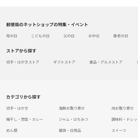
郵便局のネットショップの特集・イベント
母の日
こどもの日
父の日
お中元
敬老の日
ストアから探す
切手・はがきストア
ギフトストア
食品・グルメストア
カテゴリから探す
切手・はがき
海鮮お取り寄せ
肉お取り寄せ
梅干し・惣菜・カレー
ジャム・はちみつ
調味料・ドレッ
めん類
雑貨・日用品
スイーツ