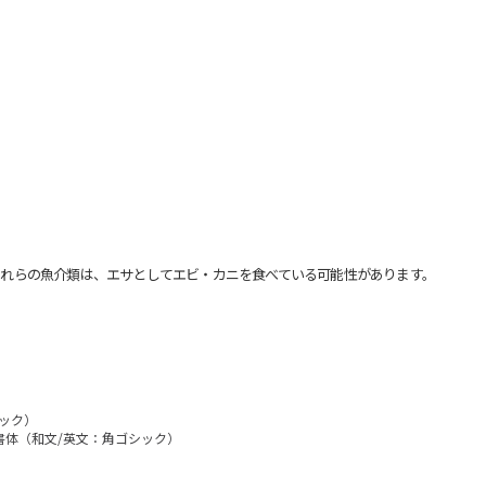
れらの魚介類は、エサとしてエビ・カニを食べている可能性があります。
シック）
 書体（和文/英文：角ゴシック）