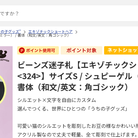
ちの子グッズ”
エキゾチックショートヘア
ミラー） / 書体（和文/英文：角ゴシック）
ビーンズ迷子札【エキゾチックシ
<324>】サイズS / シュピーゲル
書体（和文/英文：角ゴシック）
シルエット×文字を自由にカスタム
選んでつくる、世界にひとつの「うちの子グッズ」
可愛い猫のシルエットを彫刻したお豆の様なかわいい
アクリル製なので丈夫で軽量、全て彫刻で仕上げます