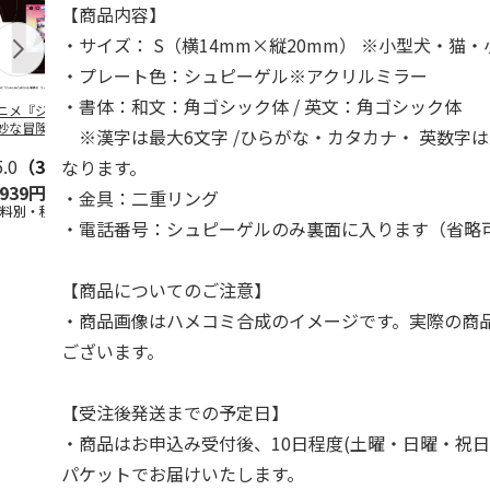
【商品内容】
・サイズ： S（横14mm×縦20mm） ※小型犬・猫
・プレート色：シュピーゲル※アクリルミラー
・書体：和文：角ゴシック体 / 英文：角ゴシック体
ニメ『ジョジョの
コジコジ／ショルダ
アニメ『ジョジョの
『ジョジョの
妙な冒険 黄金の
ー付きバッグ
奇妙な冒険 黄金の
冒険 スター
※漢字は最大6文字 /ひらがな・カタカナ・ 英数字は
CITY POP
…
風』CITY POP
…
クルセイダー
5.0
（3）
4.5
（6）
4.8
（4）
ワー
…
なります。
,939円
1,760円
3,839円
4,400円
・金具：二重リング
送料別・税込)
(送料別・税込)
(送料別・税込)
(送料別・税込
・電話番号：シュピーゲルのみ裏面に入ります（省略
【商品についてのご注意】
・商品画像はハメコミ合成のイメージです。実際の商
ございます。
【受注後発送までの予定日】
・商品はお申込み受付後、10日程度(土曜・日曜・祝日
パケットでお届けいたします。