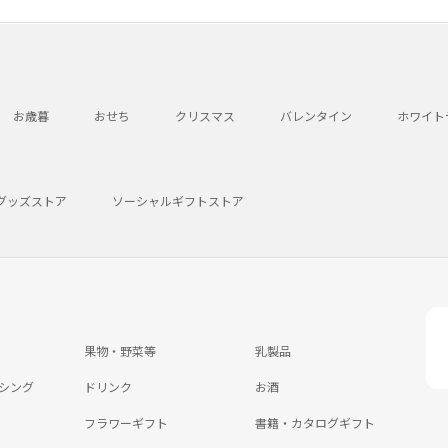
お歳暮
おせち
クリスマス
バレンタイン
ホワイト
グッズストア
ソーシャルギフトストア
果物・野菜等
乳製品
シング
ドリンク
お酒
フラワーギフト
書籍・カタログギフト