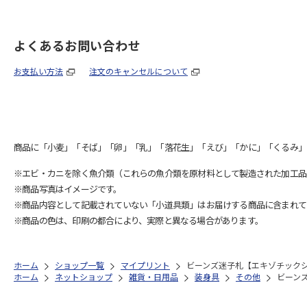
よくあるお問い合わせ
お支払い方法
注文のキャンセルについて
商品に「小麦」「そば」「卵」「乳」「落花生」「えび」「かに」「くるみ」
※エビ・カニを除く魚介類（これらの魚介類を原材料として製造された加工品
※商品写真はイメージです。
※商品内容として記載されていない「小道具類」はお届けする商品に含まれて
※商品の色は、印刷の都合により、実際と異なる場合があります。
ホーム
ショップ一覧
マイプリント
ビーンズ迷子札【エキゾチックショ
ホーム
ネットショップ
雑貨・日用品
装身具
その他
ビーンズ