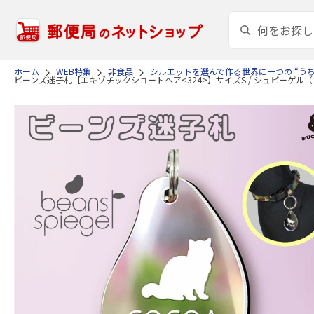
ホーム
WEB特集
非食品
シルエットを選んで作る世界に一つの “う
ビーンズ迷子札【エキゾチックショートヘア<324>】サイズS / シュピーゲル（