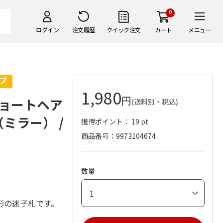
0
ログイン
注文履歴
クイック注文
カート
メニュー
1,980
円
ョートヘア
(送料別・税込)
（ミラー） /
獲得ポイント： 19 pt
商品番号
9973104674
数量
形の迷子札です。
。