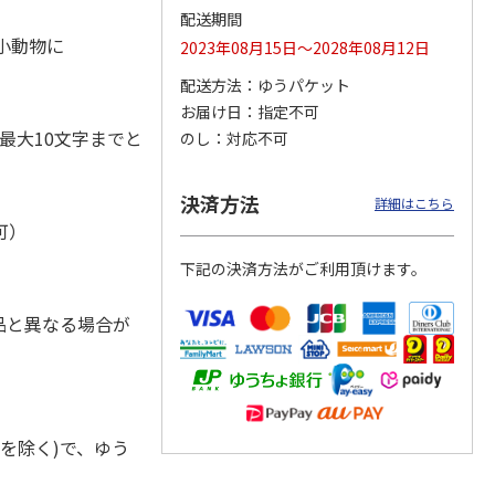
配送期間
・小動物に
2023年08月15日～2028年08月12日
配送方法
ゆうパケット
お届け日
指定不可
奇妙な
『ジョジョの奇妙な
POSTIES オリジナ
『ジョジョの奇妙な
ダスト
冒険 スターダスト
ルTシャツ Sサイズ
冒険 スターダスト
最大10文字までと
のし
対応不可
ス』
クルセイダース』
クルセイダース』
トラ
…
トラ
…
3,300円
3,080円
3,300円
決済方法
詳細はこちら
)
(送料別・税込)
(送料別・税込)
(送料別・税込)
可）
下記の決済方法がご利用頂けます。
品と異なる場合が
を除く)で、ゆう