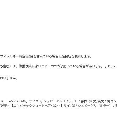
のアレルギー特定8品目を含んでいる場合に品目名を表示します。
も含む）は、漁獲漁法によりエビ・カニが混じっている場合があります。また、こ
おりません。
ートヘア<324>】サイズS / シュピーゲル（ミラー） / 書体（和文/英文：角ゴ
迷子札【エキゾチックショートヘア<324>】サイズS / シュピーゲル（ミラー） /