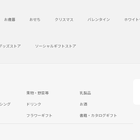
お歳暮
おせち
クリスマス
バレンタイン
ホワイト
グッズストア
ソーシャルギフトストア
果物・野菜等
乳製品
シング
ドリンク
お酒
フラワーギフト
書籍・カタログギフト