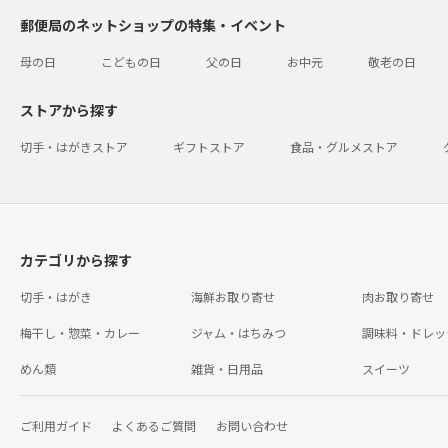
郵便局のネットショップの特集・イベント
母の日
こどもの日
父の日
お中元
敬老の日
ストアから探す
切手・はがきストア
ギフトストア
食品・グルメストア
カテゴリから探す
切手・はがき
海鮮お取り寄せ
肉お取り寄せ
梅干し・惣菜・カレー
ジャム・はちみつ
調味料・ドレッ
めん類
雑貨・日用品
スイーツ
ご利用ガイド
よくあるご質問
お問い合わせ