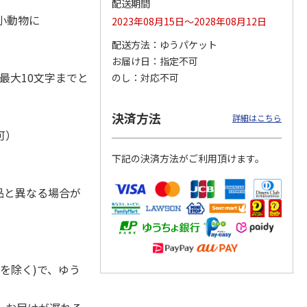
配送期間
・小動物に
2023年08月15日～2028年08月12日
配送方法
ゆうパケット
お届け日
指定不可
ジョの
『ジョジョの奇妙な
『ジョジョの奇妙な
「I’m Doraemon」
黄金の
冒険 スターダスト
冒険 スターダスト
× カオル 郵便局限
最大10文字までと
のし
対応不可
P
…
クルセイダース』
クルセイダース』
定モデル（
…
ワー
…
トラ
…
4.8
（4）
4,400円
3,300円
4,840円
決済方法
詳細はこちら
)
(送料別・税込)
(送料別・税込)
(送料別・税込)
可）
下記の決済方法がご利用頂けます。
品と異なる場合が
を除く)で、ゆう