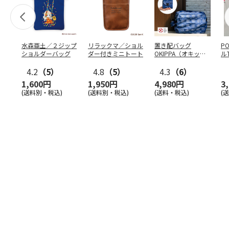
水森亜土／２ジップ
リラックマ／ショル
置き配バッグ
P
ショルダーバッグ
ダー付きミニトート
OKIPPA（オキッ
ル
パ）
4.2
（5）
4.8
（5）
4.3
（6）
1,600円
1,950円
4,980円
3
(送料別・税込)
(送料別・税込)
(送料・税込)
(