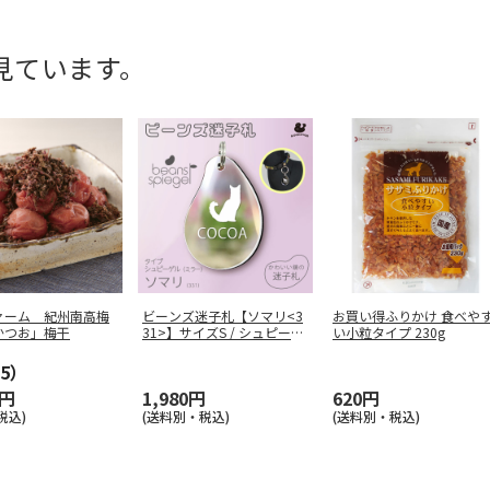
見ています。
ァーム 紀州南高梅
ビーンズ迷子札【ソマリ<3
お買い得ふりかけ 食べや
かつお」梅干
31>】サイズS / シュピーゲ
い小粒タイプ 230g
…
5）
0円
1,980円
620円
税込)
(送料別・税込)
(送料別・税込)