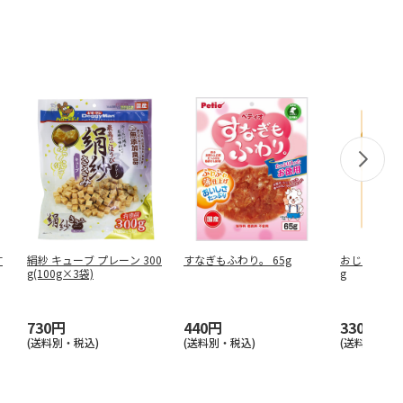
す
絹紗 キューブ プレーン 300
すなぎもふわり。 65g
おじゃがなさ
g(100g×3袋)
g
730円
440円
330円
(送料別・税込)
(送料別・税込)
(送料別・税込