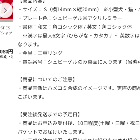
【商品内容】
・サイズ： S（横14mm×縦20mm） ※小型犬・猫
・プレート色：シュピーゲル※アクリルミラー
・書体：和文：角ゴシック体 / 英文：角ゴシック体
OSTIES オリジナ
アニメ『ジョジョの
コジコジ／ショルダ
アニメ『ジョ
Tシャツ Sサイズ
奇妙な冒険 黄金の
ー付きバッグ
奇妙な冒険 
※漢字は最大6文字 /ひらがな・カタカナ・ 英数字は
風』CITY POP
…
風』CITY PO
5.0
（3）
4.5
（6）
4.8
（4）
なります。
,080円
4,939円
1,760円
3,839円
・金具：二重リング
送料別・税込)
(送料別・税込)
(送料別・税込)
(送料別・税込
・電話番号：シュピーゲルのみ裏面に入ります（省略
【商品についてのご注意】
・商品画像はハメコミ合成のイメージです。実際の商
ございます。
【受注後発送までの予定日】
・商品はお申込み受付後、10日程度(土曜・日曜・祝日
パケットでお届けいたします。