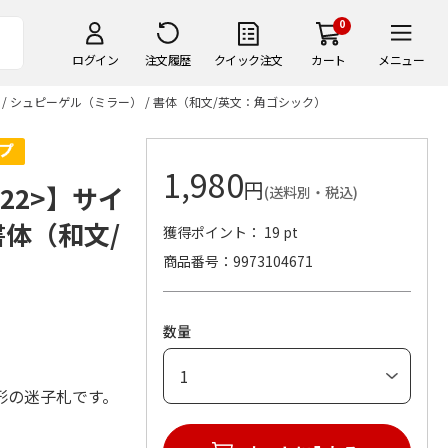
0
ログイン
注文履歴
クイック注文
カート
メニュー
 / シュピーゲル（ミラー） / 書体（和文/英文：角ゴシック）
1,980
円
22>】サイ
(送料別・税込)
書体（和文/
獲得ポイント： 19 pt
商品番号
9973104671
数量
形の迷子札です。
。