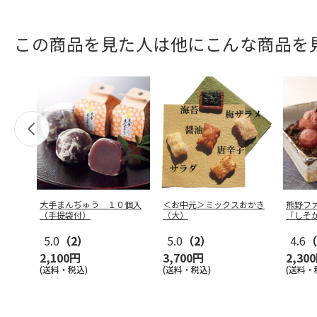
この商品を見た人は他にこんな商品を
大手まんぢゅう １０個入
＜お中元＞ミックスおかき
熊野フ
（手提袋付）
（大）
「しそ
5.0
（2）
5.0
（2）
4.6
（
2,100円
3,700円
2,30
(送料・税込)
(送料・税込)
(送料・