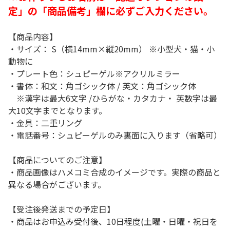
定」の「商品備考」欄に必ずご入力ください。
【商品内容】
・サイズ： S（横14mm×縦20mm） ※小型犬・猫・小
動物に
・プレート色：シュピーゲル※アクリルミラー
・書体：和文：角ゴシック体 / 英文：角ゴシック体
※漢字は最大6文字 /ひらがな・カタカナ・ 英数字は最
大10文字までとなります。
・金具：二重リング
・電話番号：シュピーゲルのみ裏面に入ります（省略可）
【商品についてのご注意】
・商品画像はハメコミ合成のイメージです。実際の商品と
異なる場合がございます。
【受注後発送までの予定日】
・商品はお申込み受付後、10日程度(土曜・日曜・祝日を