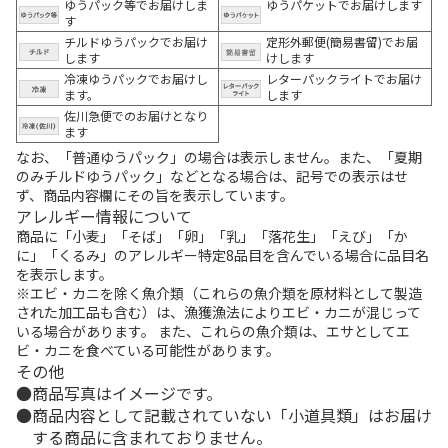
ゆうパック等でお届けしま
ゆうパケットでお届けします
す
チルドゆうパックでお届け
定形外郵便(簡易書留)でお届
します
けします
冷凍ゆうパックでお届けし
レターパックライトでお届け
ます。
します
佐川急便でのお届けとなり
ます
なお、「普通ゆうパック」の場合は表示しません。また、「夏期
のみチルドゆうパック」などとなる場合は、記号での表示はせ
ず、商品内容欄にその旨を表示しています。
アレルギー情報について
商品に「小麦」「そば」「卵」「乳」「落花生」「えび」「か
に」「くるみ」のアレルギー特定8品目を含んでいる場合に品目名
を表示します。
※エビ・カニを除く魚介類（これらの魚介類を原材料として製造
された加工品も含む）は、漁獲漁法によりエビ・カニが混じって
いる場合があります。 また、これらの魚介類は、エサとしてエ
ビ・カニを食べている可能性があります。
その他
商品写真はイメージです。
商品内容として記載されていない「小道具類」はお届け
する商品に含まれておりません。