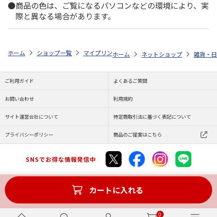
商品の色は、ご覧になるパソコンなどの環境により、実
際と異なる場合があります。
ホーム
ショップ一覧
マイプリント
ビーンズ迷子札【ミニチュア・ダッ
ホーム
ネットショップ
雑貨・日
ご利用ガイド
よくあるご質問
お問い合わせ
利用規約
サイト運営会社について
特定商取引法に基づく表記について
プライバシーポリシー
商品のご提案はこちら
SNSでお得な情報発信中
カートに入れる
Copyright (C) JAPAN POST Co.,Ltd. All Rights Reserved.
0