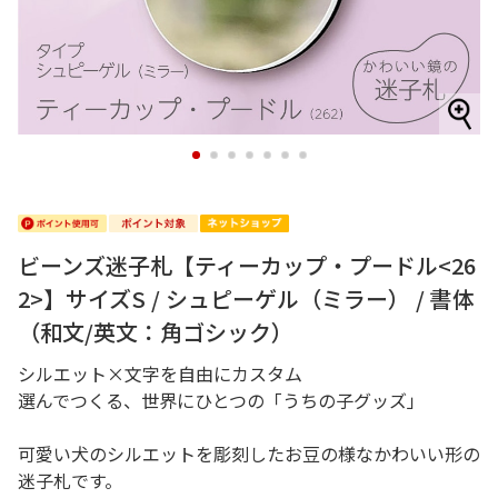
1
2
3
4
5
6
7
ビーンズ迷子札【ティーカップ・プードル<26
2>】サイズS / シュピーゲル（ミラー） / 書体
（和文/英文：角ゴシック）
シルエット×文字を自由にカスタム
選んでつくる、世界にひとつの「うちの子グッズ」
可愛い犬のシルエットを彫刻したお豆の様なかわいい形の
迷子札です。