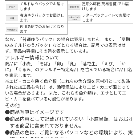
チルドゆうパックでお届け
定形外郵便(簡易書留)でお届
します
けします
冷凍ゆうパックでお届けし
レターパックライトでお届け
ます。
します
佐川急便でのお届けとなり
ます
なお、「普通ゆうパック」の場合は表示しません。また、「夏期
のみチルドゆうパック」などとなる場合は、記号での表示はせ
ず、商品内容欄にその旨を表示しています。
アレルギー情報について
商品に「小麦」「そば」「卵」「乳」「落花生」「えび」「か
に」「くるみ」のアレルギー特定8品目を含んでいる場合に品目名
を表示します。
※エビ・カニを除く魚介類（これらの魚介類を原材料として製造
された加工品も含む）は、漁獲漁法によりエビ・カニが混じって
いる場合があります。 また、これらの魚介類は、エサとしてエ
ビ・カニを食べている可能性があります。
その他
商品写真はイメージです。
商品内容として記載されていない「小道具類」はお届け
する商品に含まれておりません。
商品の色は、ご覧になるパソコンなどの環境により、実