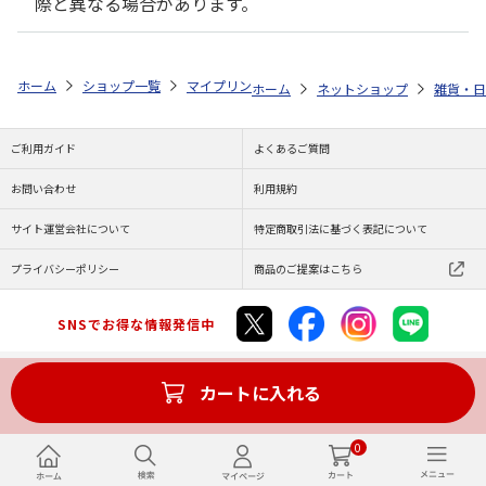
際と異なる場合があります。
ホーム
ショップ一覧
マイプリント
ビーンズ迷子札【ティーカップ・プー
ホーム
ネットショップ
雑貨・日
ご利用ガイド
よくあるご質問
お問い合わせ
利用規約
サイト運営会社について
特定商取引法に基づく表記について
プライバシーポリシー
商品のご提案はこちら
SNSでお得な情報発信中
カートに入れる
Copyright (C) JAPAN POST Co.,Ltd. All Rights Reserved.
0