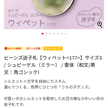
1
2
3
4
5
6
7
ビーンズ迷子札【ウィペット<177>】サイズS
/ シュピーゲル（ミラー） / 書体（和文/英
文：角ゴシック）
シルエット×文字を自由にカスタム
選んでつくる、世界にひとつの「うちの子グッズ」
可愛い犬のシルエットを彫刻したお豆の様なかわいい形の
迷子札です。