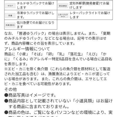
チルドゆうパックでお届け
定形外郵便(簡易書留)でお届
します
けします
冷凍ゆうパックでお届けし
レターパックライトでお届け
ます。
します
佐川急便でのお届けとなり
ます
なお、「普通ゆうパック」の場合は表示しません。また、「夏期
のみチルドゆうパック」などとなる場合は、記号での表示はせ
ず、商品内容欄にその旨を表示しています。
アレルギー情報について
商品に「小麦」「そば」「卵」「乳」「落花生」「えび」「か
に」「くるみ」のアレルギー特定8品目を含んでいる場合に品目名
を表示します。
※エビ・カニを除く魚介類（これらの魚介類を原材料として製造
された加工品も含む）は、漁獲漁法によりエビ・カニが混じって
いる場合があります。 また、これらの魚介類は、エサとしてエ
ビ・カニを食べている可能性があります。
その他
商品写真はイメージです。
商品内容として記載されていない「小道具類」はお届け
する商品に含まれておりません。
商品の色は、ご覧になるパソコンなどの環境により、実