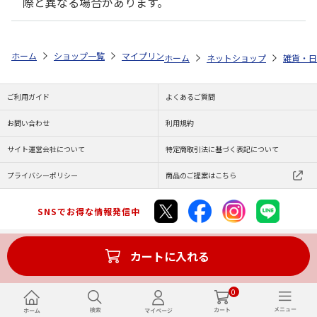
際と異なる場合があります。
ホーム
ショップ一覧
マイプリント
ビーンズ迷子札【ウィペット<177
ホーム
ネットショップ
雑貨・日
ご利用ガイド
よくあるご質問
お問い合わせ
利用規約
サイト運営会社について
特定商取引法に基づく表記について
プライバシーポリシー
商品のご提案はこちら
SNSでお得な情報発信中
カートに入れる
Copyright (C) JAPAN POST Co.,Ltd. All Rights Reserved.
0