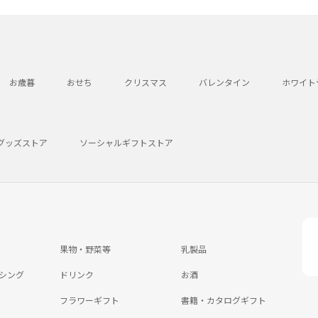
お歳暮
おせち
クリスマス
バレンタイン
ホワイト
グッズストア
ソーシャルギフトストア
果物・野菜等
乳製品
シング
ドリンク
お酒
フラワーギフト
書籍・カタログギフト