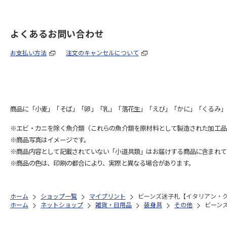
よくあるお問い合わせ
お支払い方法
注文のキャンセルについて
商品に「小麦」「そば」「卵」「乳」「落花生」「えび」「かに」「くるみ」
※エビ・カニを除く魚介類（これらの魚介類を原材料として製造された加工品
※商品写真はイメージです。
※商品内容として記載されていない「小道具類」はお届けする商品に含まれて
※商品の色は、印刷の都合により、実際と異なる場合があります。
ホーム
ショップ一覧
マイプリント
ビーンズ迷子札【イタリアン・グレ
ホーム
ネットショップ
雑貨・日用品
装身具
その他
ビーンズ