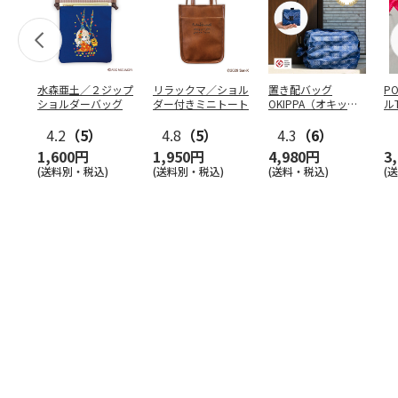
水森亜土／２ジップ
リラックマ／ショル
置き配バッグ
P
ショルダーバッグ
ダー付きミニトート
OKIPPA（オキッ
ル
パ）
4.2
（5）
4.8
（5）
4.3
（6）
1,600円
1,950円
4,980円
3
(送料別・税込)
(送料別・税込)
(送料・税込)
(