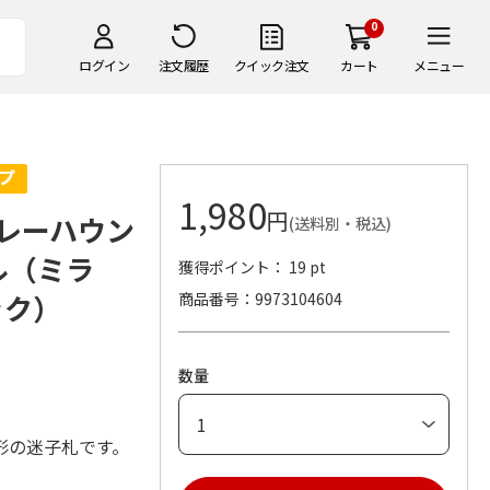
0
ログイン
注文履歴
クイック注文
カート
メニュー
1,980
円
レーハウン
(送料別・税込)
ゲル（ミラ
獲得ポイント： 19 pt
ック）
商品番号
9973104604
数量
形の迷子札です。
。