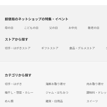
郵便局のネットショップの特集・イベント
母の日
こどもの日
父の日
お中元
敬老の日
ストアから探す
切手・はがきストア
ギフトストア
食品・グルメストア
カテゴリから探す
切手・はがき
海鮮お取り寄せ
肉お取り寄せ
梅干し・惣菜・カレー
ジャム・はちみつ
調味料・ドレッ
めん類
雑貨・日用品
スイーツ