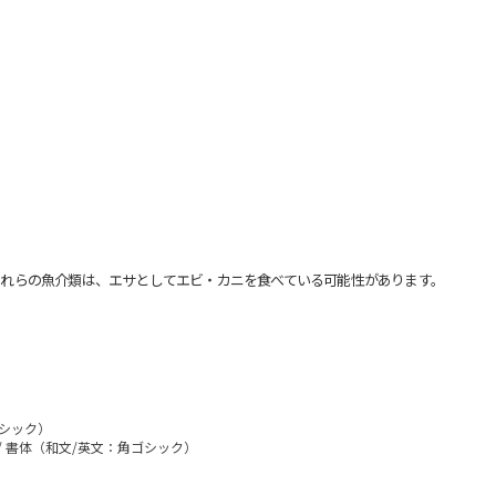
れらの魚介類は、エサとしてエビ・カニを食べている可能性があります。
ゴシック）
/ 書体（和文/英文：角ゴシック）