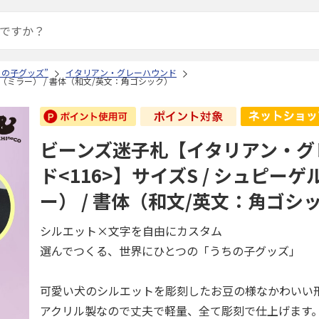
ちの子グッズ”
イタリアン・グレーハウンド
（ミラー） / 書体（和文/英文：角ゴシック）
ビーンズ迷子札【イタリアン・グ
ド<116>】サイズS / シュピー
ー） / 書体（和文/英文：角ゴシ
シルエット×文字を自由にカスタム
選んでつくる、世界にひとつの「うちの子グッズ」
可愛い犬のシルエットを彫刻したお豆の様なかわいい
アクリル製なので丈夫で軽量、全て彫刻で仕上げます