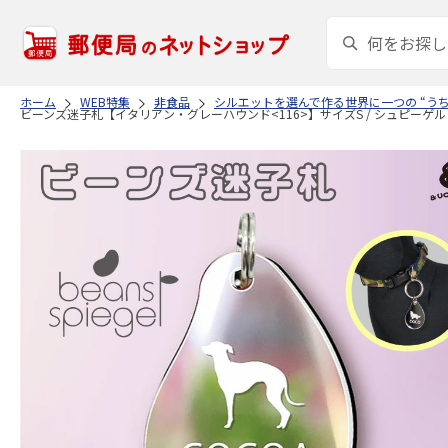
ホーム
WEB特集
非食品
シルエットを選んで作る世界に一つの “う
ビーンズ迷子札【イタリアン・グレーハウンド<116>】サイズS / シュピーゲル