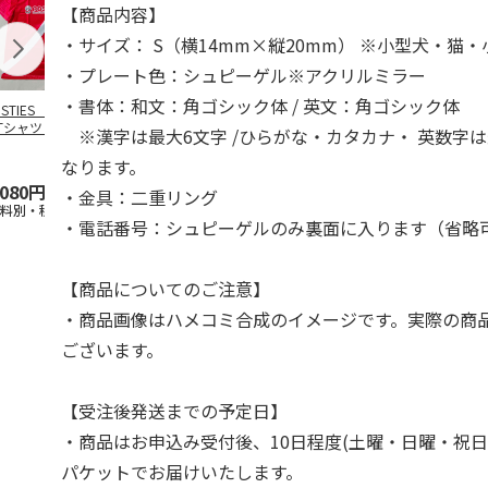
【商品内容】
・サイズ： S（横14mm×縦20mm） ※小型犬・猫
・プレート色：シュピーゲル※アクリルミラー
・書体：和文：角ゴシック体 / 英文：角ゴシック体
OSTIES オリジナ
アニメ『ジョジョの
コジコジ／ショルダ
アニメ『ジョ
Tシャツ Sサイズ
奇妙な冒険 黄金の
ー付きバッグ
奇妙な冒険 
※漢字は最大6文字 /ひらがな・カタカナ・ 英数字は
風』CITY POP
…
風』CITY PO
5.0
（3）
4.5
（6）
4.8
（4）
なります。
,080円
4,939円
1,760円
3,839円
・金具：二重リング
送料別・税込)
(送料別・税込)
(送料別・税込)
(送料別・税込
・電話番号：シュピーゲルのみ裏面に入ります（省略
【商品についてのご注意】
・商品画像はハメコミ合成のイメージです。実際の商
ございます。
【受注後発送までの予定日】
・商品はお申込み受付後、10日程度(土曜・日曜・祝日
パケットでお届けいたします。