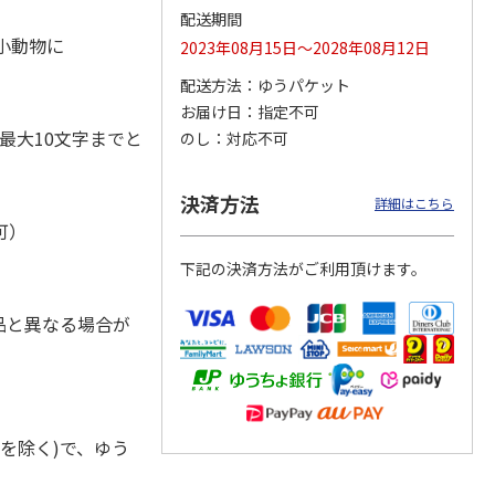
配送期間
・小動物に
2023年08月15日～2028年08月12日
配送方法
ゆうパケット
お届け日
指定不可
ジョの
『ジョジョの奇妙な
『ジョジョの奇妙な
『ジョジョの奇妙な
黄金の
冒険 スターダスト
冒険 スターダスト
冒険 スターダスト
最大10文字までと
のし
対応不可
P
…
クルセイダース』
クルセイダース』
クルセイダース』
ワー
…
トラ
…
トラ
…
4,400円
3,300円
3,300円
決済方法
詳細はこちら
)
(送料別・税込)
(送料別・税込)
(送料別・税込)
可）
下記の決済方法がご利用頂けます。
品と異なる場合が
を除く)で、ゆう