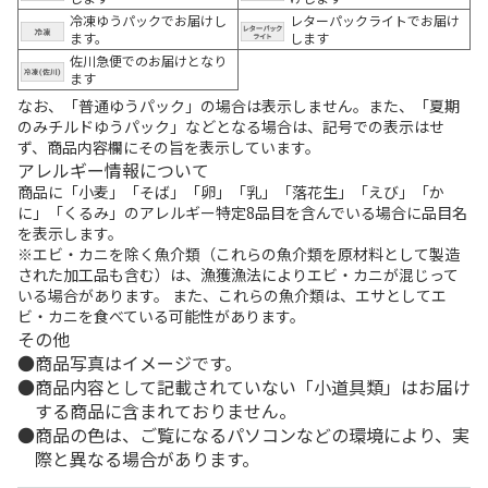
冷凍ゆうパックでお届けし
レターパックライトでお届け
ます。
します
佐川急便でのお届けとなり
ます
なお、「普通ゆうパック」の場合は表示しません。また、「夏期
のみチルドゆうパック」などとなる場合は、記号での表示はせ
ず、商品内容欄にその旨を表示しています。
アレルギー情報について
商品に「小麦」「そば」「卵」「乳」「落花生」「えび」「か
に」「くるみ」のアレルギー特定8品目を含んでいる場合に品目名
を表示します。
※エビ・カニを除く魚介類（これらの魚介類を原材料として製造
された加工品も含む）は、漁獲漁法によりエビ・カニが混じって
いる場合があります。 また、これらの魚介類は、エサとしてエ
ビ・カニを食べている可能性があります。
その他
商品写真はイメージです。
商品内容として記載されていない「小道具類」はお届け
する商品に含まれておりません。
商品の色は、ご覧になるパソコンなどの環境により、実
際と異なる場合があります。