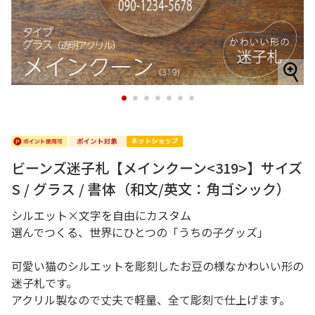
1
2
3
4
5
6
7
ビーンズ迷子札【メインクーン<319>】サイズ
S / グラス / 書体（和文/英文：角ゴシック）
シルエット×文字を自由にカスタム
選んでつくる、世界にひとつの「うちの子グッズ」
可愛い猫のシルエットを彫刻したお豆の様なかわいい形の
迷子札です。
アクリル製なので丈夫で軽量、全て彫刻で仕上げます。