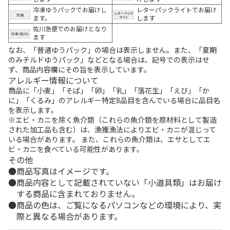
冷凍ゆうパックでお届けし
レターパックライトでお届け
ます。
します
佐川急便でのお届けとなり
ます
なお、「普通ゆうパック」の場合は表示しません。また、「夏期
のみチルドゆうパック」などとなる場合は、記号での表示はせ
ず、商品内容欄にその旨を表示しています。
アレルギー情報について
商品に「小麦」「そば」「卵」「乳」「落花生」「えび」「か
に」「くるみ」のアレルギー特定8品目を含んでいる場合に品目名
を表示します。
※エビ・カニを除く魚介類（これらの魚介類を原材料として製造
された加工品も含む）は、漁獲漁法によりエビ・カニが混じって
いる場合があります。 また、これらの魚介類は、エサとしてエ
ビ・カニを食べている可能性があります。
その他
商品写真はイメージです。
商品内容として記載されていない「小道具類」はお届け
する商品に含まれておりません。
商品の色は、ご覧になるパソコンなどの環境により、実
際と異なる場合があります。