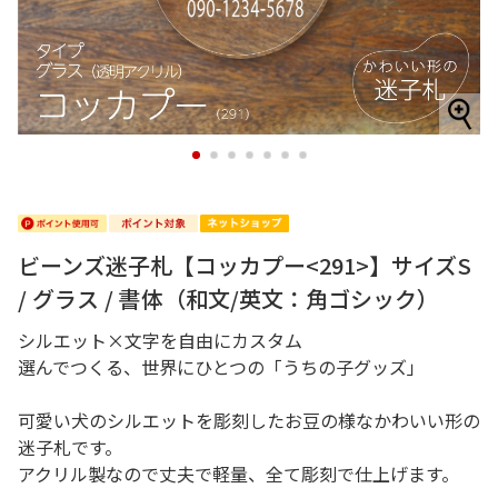
1
2
3
4
5
6
7
ビーンズ迷子札【コッカプー<291>】サイズS
/ グラス / 書体（和文/英文：角ゴシック）
シルエット×文字を自由にカスタム
選んでつくる、世界にひとつの「うちの子グッズ」
可愛い犬のシルエットを彫刻したお豆の様なかわいい形の
迷子札です。
アクリル製なので丈夫で軽量、全て彫刻で仕上げます。