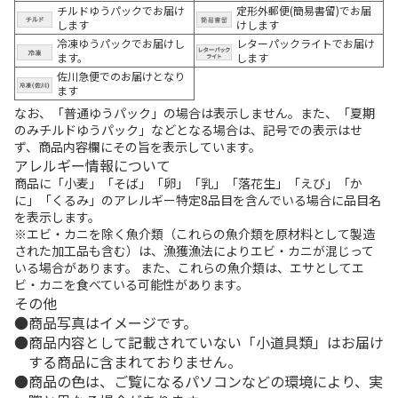
チルドゆうパックでお届け
定形外郵便(簡易書留)でお届
します
けします
冷凍ゆうパックでお届けし
レターパックライトでお届け
ます。
します
佐川急便でのお届けとなり
ます
なお、「普通ゆうパック」の場合は表示しません。また、「夏期
のみチルドゆうパック」などとなる場合は、記号での表示はせ
ず、商品内容欄にその旨を表示しています。
アレルギー情報について
商品に「小麦」「そば」「卵」「乳」「落花生」「えび」「か
に」「くるみ」のアレルギー特定8品目を含んでいる場合に品目名
を表示します。
※エビ・カニを除く魚介類（これらの魚介類を原材料として製造
された加工品も含む）は、漁獲漁法によりエビ・カニが混じって
いる場合があります。 また、これらの魚介類は、エサとしてエ
ビ・カニを食べている可能性があります。
その他
商品写真はイメージです。
商品内容として記載されていない「小道具類」はお届け
する商品に含まれておりません。
商品の色は、ご覧になるパソコンなどの環境により、実