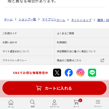
際と異なる場合があります。
ホーム
ショップ一覧
マイプリント
ビーンズ迷子札【ミニチュア・ダッ
ホーム
ネットショップ
雑貨・日
ご利用ガイド
よくあるご質問
お問い合わせ
利用規約
サイト運営会社について
特定商取引法に基づく表記について
プライバシーポリシー
商品のご提案はこちら
SNSでお得な情報発信中
カートに入れる
Copyright (C) JAPAN POST Co.,Ltd. All Rights Reserved.
0