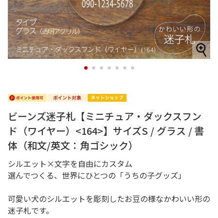
1
2
3
4
5
6
7
ビーンズ迷子札【ミニチュア・ダックスフン
ド（ワイヤー）<164>】サイズS / グラス / 書
体（和文/英文：角ゴシック）
シルエット×文字を自由にカスタム
選んでつくる、世界にひとつの「うちの子グッズ」
可愛い犬のシルエットを彫刻したお豆の様なかわいい形の
迷子札です。