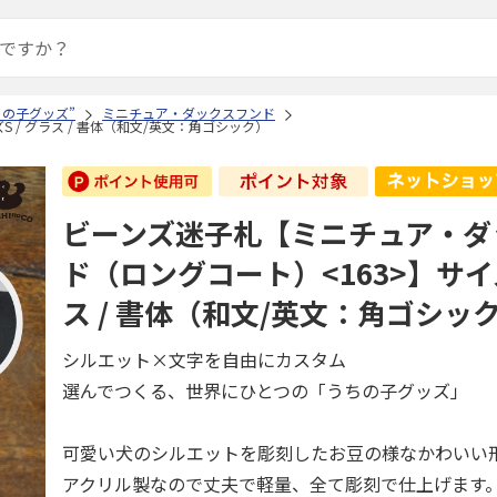
ちの子グッズ”
ミニチュア・ダックスフンド
/ グラス / 書体（和文/英文：角ゴシック）
ビーンズ迷子札【ミニチュア・ダ
ド（ロングコート）<163>】サイズ
ス / 書体（和文/英文：角ゴシッ
シルエット×文字を自由にカスタム
選んでつくる、世界にひとつの「うちの子グッズ」
可愛い犬のシルエットを彫刻したお豆の様なかわいい
アクリル製なので丈夫で軽量、全て彫刻で仕上げます