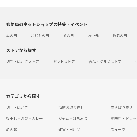
郵便局のネットショップの特集・イベント
母の日
こどもの日
父の日
お中元
敬老の日
ストアから探す
切手・はがきストア
ギフトストア
食品・グルメストア
カテゴリから探す
切手・はがき
海鮮お取り寄せ
肉お取り寄せ
梅干し・惣菜・カレー
ジャム・はちみつ
調味料・ドレッ
めん類
雑貨・日用品
スイーツ