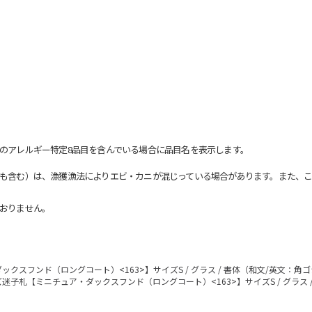
のアレルギー特定8品目を含んでいる場合に品目名を表示します。
も含む）は、漁獲漁法によりエビ・カニが混じっている場合があります。また、こ
おりません。
クスフンド（ロングコート）<163>】サイズS / グラス / 書体（和文/英文：角
迷子札【ミニチュア・ダックスフンド（ロングコート）<163>】サイズS / グラス 