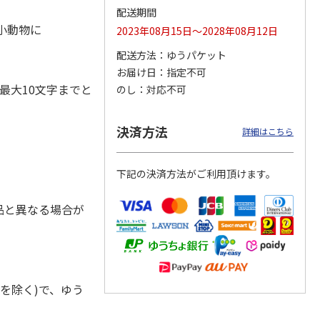
配送期間
・小動物に
2023年08月15日～2028年08月12日
配送方法
ゆうパケット
お届け日
指定不可
奇妙な
『ジョジョの奇妙な
POSTIES オリジナ
『ジョジョの奇妙な
ダスト
冒険 スターダスト
ルTシャツ Sサイズ
冒険 スターダスト
最大10文字までと
のし
対応不可
ス』
クルセイダース』
クルセイダース』
トラ
…
トラ
…
3,300円
3,080円
3,300円
決済方法
詳細はこちら
)
(送料別・税込)
(送料別・税込)
(送料別・税込)
下記の決済方法がご利用頂けます。
品と異なる場合が
を除く)で、ゆう