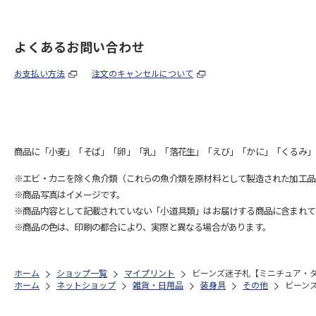
よくあるお問い合わせ
お支払い方法
注文のキャンセルについて
商品に「小麦」「そば」「卵」「乳」「落花生」「えび」「かに」「くるみ」
※エビ・カニを除く魚介類（これらの魚介類を原材料として製造された加工品
※商品写真はイメージです。
※商品内容として記載されていない「小道具類」はお届けする商品に含まれて
※商品の色は、印刷の都合により、実際と異なる場合があります。
ホーム
ショップ一覧
マイプリント
ビーンズ迷子札【ミニチュア・ダッ
ホーム
ネットショップ
雑貨・日用品
装身具
その他
ビーンズ