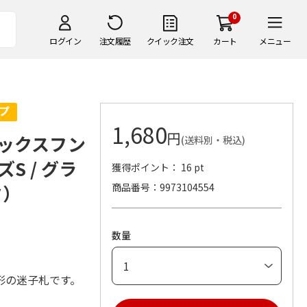
0
ログイン
注文履歴
クイック注文
カート
メニュー
1,680
円
ックスフン
(送料別・税込)
S / グラ
獲得ポイント： 16 pt
ク）
商品番号
9973104554
数量
形の迷子札です。
。