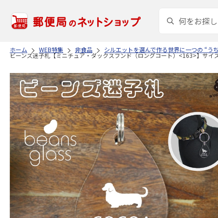
ホーム
WEB特集
非食品
シルエットを選んで作る世界に一つの “う
ビーンズ迷子札【ミニチュア・ダックスフンド（ロングコート）<163>】サイズS 