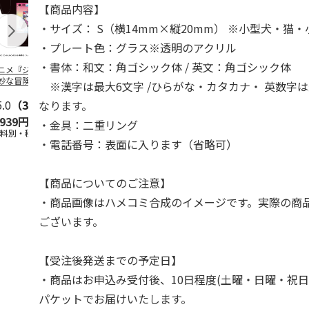
【商品内容】
・サイズ： S（横14mm×縦20mm） ※小型犬・猫
・プレート色：グラス※透明のアクリル
・書体：和文：角ゴシック体 / 英文：角ゴシック体
ニメ『ジョジョの
コジコジ／ショルダ
アニメ『ジョジョの
『ジョジョの
妙な冒険 黄金の
ー付きバッグ
奇妙な冒険 黄金の
冒険 スター
※漢字は最大6文字 /ひらがな・カタカナ・ 英数字は
CITY POP
…
風』CITY POP
…
クルセイダー
5.0
（3）
4.5
（6）
4.8
（4）
ワー
…
なります。
,939円
1,760円
3,839円
4,400円
・金具：二重リング
送料別・税込)
(送料別・税込)
(送料別・税込)
(送料別・税込
・電話番号：表面に入ります（省略可）
【商品についてのご注意】
・商品画像はハメコミ合成のイメージです。実際の商
ございます。
【受注後発送までの予定日】
・商品はお申込み受付後、10日程度(土曜・日曜・祝日
パケットでお届けいたします。