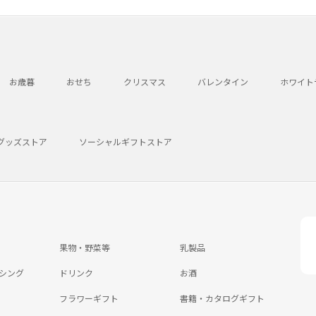
お歳暮
おせち
クリスマス
バレンタイン
ホワイト
グッズストア
ソーシャルギフトストア
果物・野菜等
乳製品
シング
ドリンク
お酒
フラワーギフト
書籍・カタログギフト