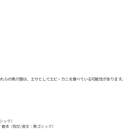
れらの魚介類は、エサとしてエビ・カニを食べている可能性があります。
ゴシック）
/ 書体（和文/英文：角ゴシック）