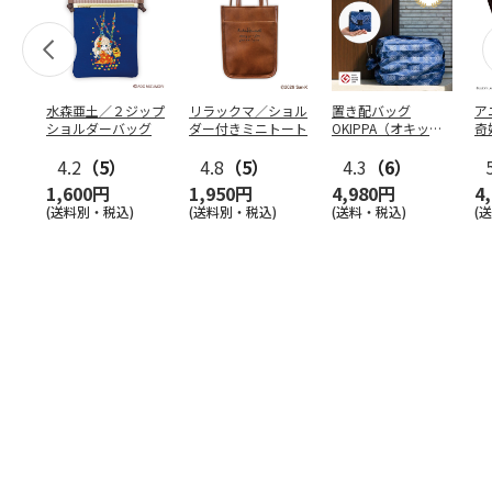
水森亜土／２ジップ
リラックマ／ショル
置き配バッグ
ア
ショルダーバッグ
ダー付きミニトート
OKIPPA（オキッ
奇
パ）
風』
4.2
（5）
4.8
（5）
4.3
（6）
1,600円
1,950円
4,980円
4
(送料別・税込)
(送料別・税込)
(送料・税込)
(