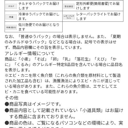
チルドゆうパックでお届け
定形外郵便(簡易書留)でお届
します
けします
冷凍ゆうパックでお届けし
レターパックライトでお届け
ます。
します
佐川急便でのお届けとなり
ます
なお、「普通ゆうパック」の場合は表示しません。また、「夏期
のみチルドゆうパック」などとなる場合は、記号での表示はせ
ず、商品内容欄にその旨を表示しています。
アレルギー情報について
商品に「小麦」「そば」「卵」「乳」「落花生」「えび」「か
に」「くるみ」のアレルギー特定8品目を含んでいる場合に品目名
を表示します。
※エビ・カニを除く魚介類（これらの魚介類を原材料として製造
された加工品も含む）は、漁獲漁法によりエビ・カニが混じって
いる場合があります。 また、これらの魚介類は、エサとしてエ
ビ・カニを食べている可能性があります。
その他
商品写真はイメージです。
商品内容として記載されていない「小道具類」はお届け
する商品に含まれておりません。
商品の色は、ご覧になるパソコンなどの環境により、実