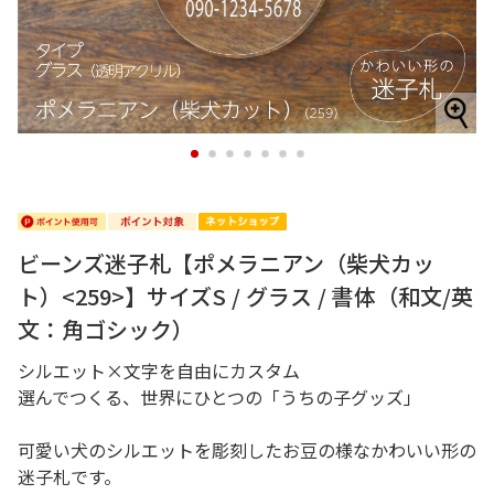
1
2
3
4
5
6
7
ビーンズ迷子札【ポメラニアン（柴犬カッ
ト）<259>】サイズS / グラス / 書体（和文/英
文：角ゴシック）
シルエット×文字を自由にカスタム
選んでつくる、世界にひとつの「うちの子グッズ」
可愛い犬のシルエットを彫刻したお豆の様なかわいい形の
迷子札です。