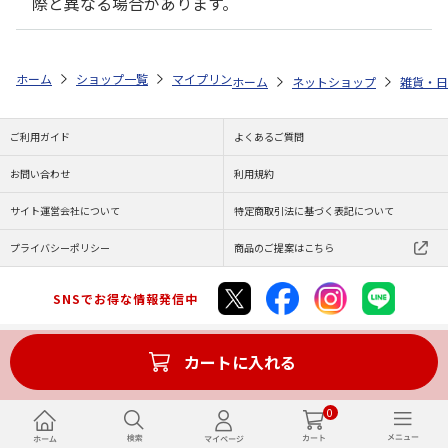
際と異なる場合があります。
ホーム
ショップ一覧
マイプリント
ビーンズ迷子札【ポメラニアン（柴犬
ホーム
ネットショップ
雑貨・日
ご利用ガイド
よくあるご質問
お問い合わせ
利用規約
サイト運営会社について
特定商取引法に基づく表記について
プライバシーポリシー
商品のご提案はこちら
SNSでお得な情報発信中
カートに入れる
Copyright (C) JAPAN POST Co.,Ltd. All Rights Reserved.
0