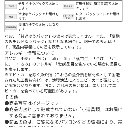
チルドゆうパックでお届け
定形外郵便(簡易書留)でお届
します
けします
冷凍ゆうパックでお届けし
レターパックライトでお届け
ます。
します
佐川急便でのお届けとなり
ます
なお、「普通ゆうパック」の場合は表示しません。また、「夏期
のみチルドゆうパック」などとなる場合は、記号での表示はせ
ず、商品内容欄にその旨を表示しています。
アレルギー情報について
商品に「小麦」「そば」「卵」「乳」「落花生」「えび」「か
に」「くるみ」のアレルギー特定8品目を含んでいる場合に品目名
を表示します。
※エビ・カニを除く魚介類（これらの魚介類を原材料として製造
された加工品も含む）は、漁獲漁法によりエビ・カニが混じって
いる場合があります。 また、これらの魚介類は、エサとしてエ
ビ・カニを食べている可能性があります。
その他
商品写真はイメージです。
商品内容として記載されていない「小道具類」はお届け
する商品に含まれておりません。
商品の色は、ご覧になるパソコンなどの環境により、実