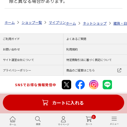
際と異なる場合があります。
ホーム
ショップ一覧
マイプリント
ビーンズ迷子札【フレンチ・ブルドッ
ホーム
ネットショップ
雑貨・日
ご利用ガイド
よくあるご質問
お問い合わせ
利用規約
サイト運営会社について
特定商取引法に基づく表記について
プライバシーポリシー
商品のご提案はこちら
SNSでお得な情報発信中
カートに入れる
Copyright (C) JAPAN POST Co.,Ltd. All Rights Reserved.
0