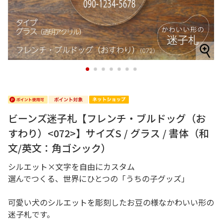
1
2
3
4
5
6
7
ビーンズ迷子札【フレンチ・ブルドッグ（お
すわり）<072>】サイズS / グラス / 書体（和
文/英文：角ゴシック）
シルエット×文字を自由にカスタム
選んでつくる、世界にひとつの「うちの子グッズ」
可愛い犬のシルエットを彫刻したお豆の様なかわいい形の
迷子札です。