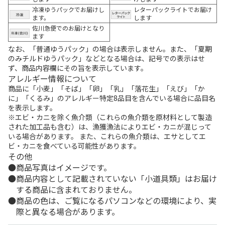
冷凍ゆうパックでお届けし
レターパックライトでお届け
ます。
します
佐川急便でのお届けとなり
ます
なお、「普通ゆうパック」の場合は表示しません。また、「夏期
のみチルドゆうパック」などとなる場合は、記号での表示はせ
ず、商品内容欄にその旨を表示しています。
アレルギー情報について
商品に「小麦」「そば」「卵」「乳」「落花生」「えび」「か
に」「くるみ」のアレルギー特定8品目を含んでいる場合に品目名
を表示します。
※エビ・カニを除く魚介類（これらの魚介類を原材料として製造
された加工品も含む）は、漁獲漁法によりエビ・カニが混じって
いる場合があります。 また、これらの魚介類は、エサとしてエ
ビ・カニを食べている可能性があります。
その他
商品写真はイメージです。
商品内容として記載されていない「小道具類」はお届け
する商品に含まれておりません。
商品の色は、ご覧になるパソコンなどの環境により、実
際と異なる場合があります。