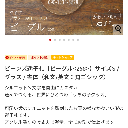
1
2
3
4
5
6
7
ビーンズ迷子札【ビーグル<258>】サイズS /
グラス / 書体（和文/英文：角ゴシック）
シルエット×文字を自由にカスタム
選んでつくる、世界にひとつの「うちの子グッズ」
可愛い犬のシルエットを彫刻したお豆の様なかわいい形の
迷子札です。
アクリル製なので丈夫で軽量、全て彫刻で仕上げます。