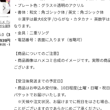
・プレート色：グラス※透明のアクリル
・書体：和文：角ゴシック体 / 英文：角ゴシック体
※漢字は最大6文字 /ひらがな・カタカナ・ 英数字は
ニメ『ジョジョの
コジコジ／ショルダ
POSTIES オリジナ
アニメ『ジョ
なります。
妙な冒険 黄金の
ー付きバッグ
ルTシャツ Sサイズ
奇妙な冒険 
CITY POP
…
風』CITY PO
・金具：二重リング
5.0
（3）
4.5
（6）
4.8
（4）
・電話番号：表面に入ります（省略可）
,939円
1,760円
3,080円
3,839円
送料別・税込)
(送料別・税込)
(送料別・税込)
(送料別・税込
【商品についてのご注意】
・商品画像はハメコミ合成のイメージです。実際の商
ございます。
【受注後発送までの予定日】
・商品はお申込み受付後、10日程度(土曜・日曜・祝日
パケットでお届けいたします。
※天候や注文状況、お届けまでに祝日をはさむ場合
ことがございますのであらかじめご了承ください。