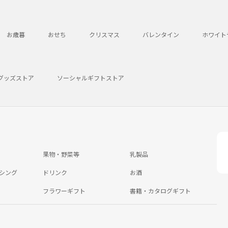
お歳暮
おせち
クリスマス
バレンタイン
ホワイト
グッズストア
ソーシャルギフトストア
果物・野菜等
乳製品
シング
ドリンク
お酒
フラワーギフト
書籍・カタログギフト