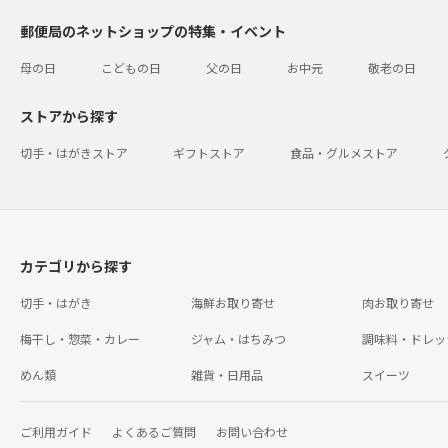
郵便局のネットショップの特集・イベント
母の日
こどもの日
父の日
お中元
敬老の日
ストアから探す
切手・はがきストア
ギフトストア
食品・グルメストア
カテゴリから探す
切手・はがき
海鮮お取り寄せ
肉お取り寄せ
梅干し・惣菜・カレー
ジャム・はちみつ
調味料・ドレッ
めん類
雑貨・日用品
スイーツ
ご利用ガイド
よくあるご質問
お問い合わせ