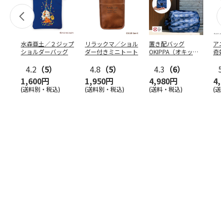
水森亜土／２ジップ
リラックマ／ショル
置き配バッグ
ア
ショルダーバッグ
ダー付きミニトート
OKIPPA（オキッ
奇
パ）
風』
4.2
（5）
4.8
（5）
4.3
（6）
1,600円
1,950円
4,980円
4
(送料別・税込)
(送料別・税込)
(送料・税込)
(