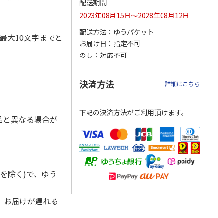
配送期間
2023年08月15日～2028年08月12日
配送方法
ゆうパケット
最大10文字までと
お届け日
指定不可
ジョの
『ジョジョの奇妙な
『ジョジョの奇妙な
『ジョジョの奇妙な
黄金の
冒険 スターダスト
冒険 スターダスト
冒険 スターダスト
のし
対応不可
P
…
クルセイダース』
クルセイダース』
クルセイダース』
ワー
…
トラ
…
トラ
…
4,400円
3,300円
3,300円
決済方法
詳細はこちら
)
(送料別・税込)
(送料別・税込)
(送料別・税込)
下記の決済方法がご利用頂けます。
品と異なる場合が
を除く)で、ゆう
、お届けが遅れる