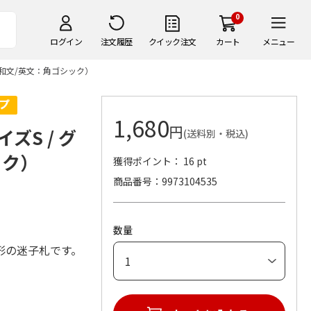
0
ログイン
注文履歴
クイック注文
カート
メニュー
体（和文/英文：角ゴシック）
1,680
円
ズS / グ
(送料別・税込)
ック）
獲得ポイント： 16 pt
商品番号
9973104535
数量
形の迷子札です。
。