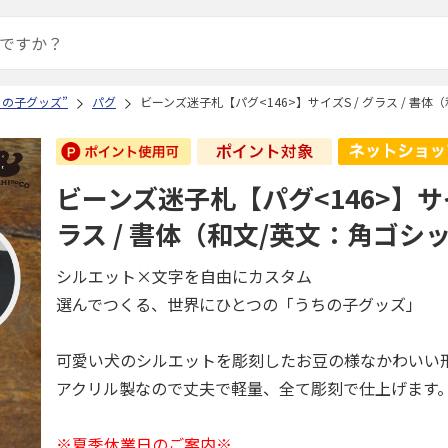
ちの子グッズ”
パグ
ビーンズ迷子札【パグ<146>】サイズS / グラス / 書
ビーンズ迷子札【パグ<146>】サイ
ラス / 書体（和文/英文：角ゴシ
シルエット×文字を自由にカスタム
選んでつくる、世界にひとつの「うちの子グッズ」
可愛い犬のシルエットを彫刻したお豆の様なかわいい
アクリル製なので丈夫で軽量、全て彫刻で仕上げます
※夏季休業日のご案内※