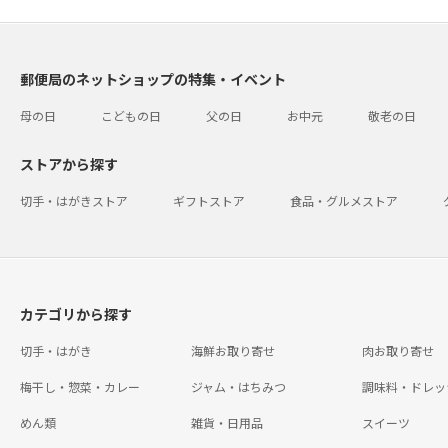
郵便局のネットショップの特集・イベント
母の日
こどもの日
父の日
お中元
敬老の日
ストアから探す
切手・はがきストア
ギフトストア
食品・グルメストア
カテゴリから探す
切手・はがき
海鮮お取り寄せ
肉お取り寄せ
梅干し・惣菜・カレー
ジャム・はちみつ
調味料・ドレッ
めん類
雑貨・日用品
スイーツ