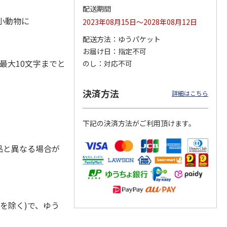
配送期間
・小動物に
2023年08月15日～2028年08月12日
配送方法
ゆうパケット
お届け日
指定不可
ジョの
『ジョジョの奇妙な
『ジョジョの奇妙な
『ジョジョの奇妙な
黄金の
冒険 スターダスト
冒険 スターダスト
冒険 スターダスト
最大10文字までと
のし
対応不可
P
…
クルセイダース』
クルセイダース』
クルセイダース』
ワー
…
トラ
…
トラ
…
4,400円
3,300円
3,300円
決済方法
詳細はこちら
)
(送料別・税込)
(送料別・税込)
(送料別・税込)
下記の決済方法がご利用頂けます。
品と異なる場合が
を除く)で、ゆう