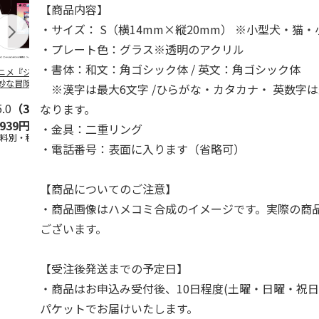
【商品内容】
・サイズ： S（横14mm×縦20mm） ※小型犬・猫
・プレート色：グラス※透明のアクリル
・書体：和文：角ゴシック体 / 英文：角ゴシック体
ニメ『ジョジョの
コジコジ／ショルダ
POSTIES オリジナ
アニメ『ジョ
妙な冒険 黄金の
ー付きバッグ
ルTシャツ Sサイズ
奇妙な冒険 
※漢字は最大6文字 /ひらがな・カタカナ・ 英数字は
CITY POP
…
風』CITY PO
5.0
（3）
4.5
（6）
4.8
（4）
なります。
,939円
1,760円
3,080円
3,839円
・金具：二重リング
送料別・税込)
(送料別・税込)
(送料別・税込)
(送料別・税込
・電話番号：表面に入ります（省略可）
【商品についてのご注意】
・商品画像はハメコミ合成のイメージです。実際の商
ございます。
【受注後発送までの予定日】
・商品はお申込み受付後、10日程度(土曜・日曜・祝日
パケットでお届けいたします。