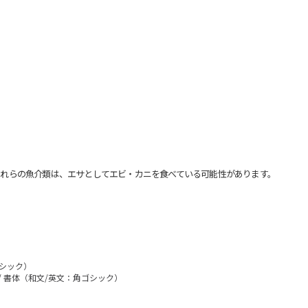
れらの魚介類は、エサとしてエビ・カニを食べている可能性があります。
ゴシック）
/ 書体（和文/英文：角ゴシック）