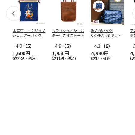
水森亜土／２ジップ
リラックマ／ショル
置き配バッグ
ア
ショルダーバッグ
ダー付きミニトート
OKIPPA（オキッ
奇
パ）
風』
4.2
（5）
4.8
（5）
4.3
（6）
1,600円
1,950円
4,980円
4
(送料別・税込)
(送料別・税込)
(送料・税込)
(