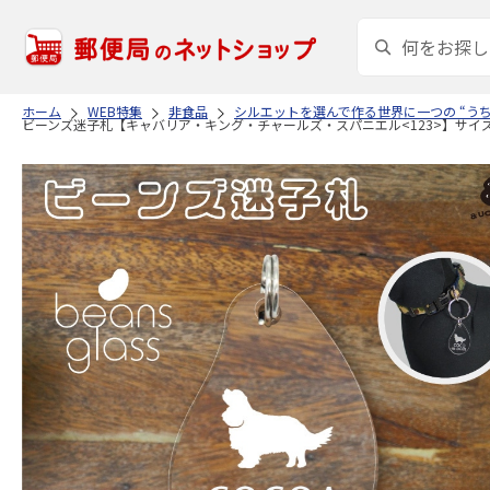
ホーム
WEB特集
非食品
シルエットを選んで作る世界に一つの “う
ビーンズ迷子札【キャバリア・キング・チャールズ・スパニエル<123>】サイズS 