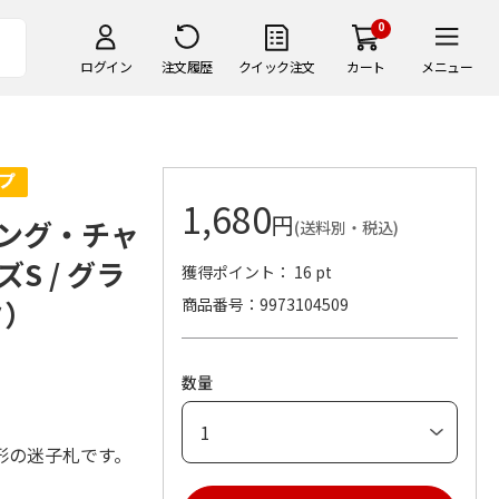
0
ログイン
注文履歴
クイック注文
カート
メニュー
1,680
円
ング・チャ
(送料別・税込)
S / グラ
獲得ポイント： 16 pt
ク）
商品番号
9973104509
数量
形の迷子札です。
。