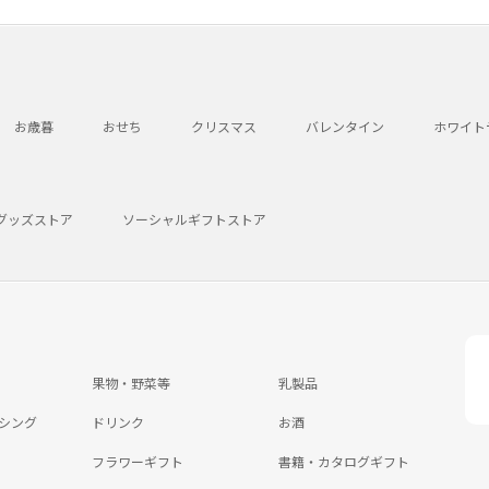
お歳暮
おせち
クリスマス
バレンタイン
ホワイト
グッズストア
ソーシャルギフトストア
果物・野菜等
乳製品
シング
ドリンク
お酒
フラワーギフト
書籍・カタログギフト