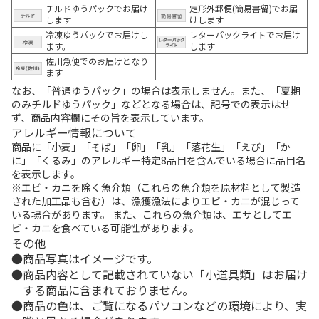
チルドゆうパックでお届け
定形外郵便(簡易書留)でお届
します
けします
冷凍ゆうパックでお届けし
レターパックライトでお届け
ます。
します
佐川急便でのお届けとなり
ます
なお、「普通ゆうパック」の場合は表示しません。また、「夏期
のみチルドゆうパック」などとなる場合は、記号での表示はせ
ず、商品内容欄にその旨を表示しています。
アレルギー情報について
商品に「小麦」「そば」「卵」「乳」「落花生」「えび」「か
に」「くるみ」のアレルギー特定8品目を含んでいる場合に品目名
を表示します。
※エビ・カニを除く魚介類（これらの魚介類を原材料として製造
された加工品も含む）は、漁獲漁法によりエビ・カニが混じって
いる場合があります。 また、これらの魚介類は、エサとしてエ
ビ・カニを食べている可能性があります。
その他
商品写真はイメージです。
商品内容として記載されていない「小道具類」はお届け
する商品に含まれておりません。
商品の色は、ご覧になるパソコンなどの環境により、実