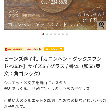
1
2
3
4
5
6
7
ビーンズ迷子札【カニンヘン・ダックスフン
ド<263>】サイズS / グラス / 書体（和文/英
文：角ゴシック）
シルエット×文字を自由にカスタム
選んでつくる、世界にひとつの「うちの子グッズ」
可愛い犬のシルエットを彫刻したお豆の様なかわいい形の
迷子札です。