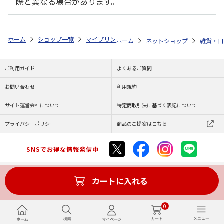
際と異なる場合があります。
ホーム
ショップ一覧
マイプリント
ビーンズ迷子札【カニンヘン・ダック
ホーム
ネットショップ
雑貨・日
ご利用ガイド
よくあるご質問
お問い合わせ
利用規約
サイト運営会社について
特定商取引法に基づく表記について
プライバシーポリシー
商品のご提案はこちら
SNSでお得な情報発信中
カートに入れる
Copyright (C) JAPAN POST Co.,Ltd. All Rights Reserved.
0