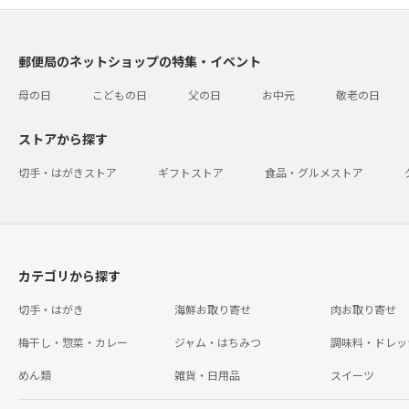
郵便局のネットショップの特集・イベント
母の日
こどもの日
父の日
お中元
敬老の日
ストアから探す
切手・はがきストア
ギフトストア
食品・グルメストア
カテゴリから探す
切手・はがき
海鮮お取り寄せ
肉お取り寄せ
梅干し・惣菜・カレー
ジャム・はちみつ
調味料・ドレッ
めん類
雑貨・日用品
スイーツ