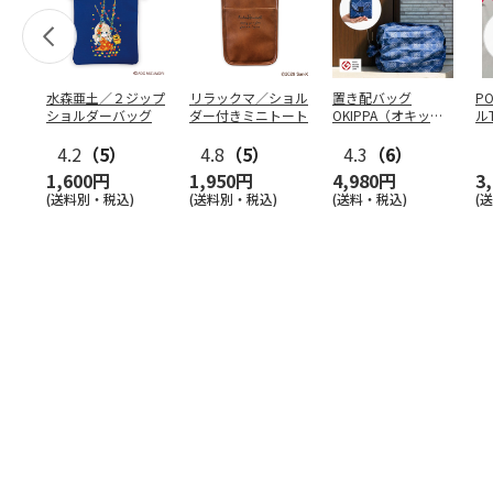
水森亜土／２ジップ
リラックマ／ショル
置き配バッグ
P
ショルダーバッグ
ダー付きミニトート
OKIPPA（オキッ
ル
パ）
4.2
（5）
4.8
（5）
4.3
（6）
1,600円
1,950円
4,980円
3
(送料別・税込)
(送料別・税込)
(送料・税込)
(