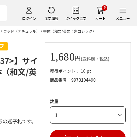
0
ログイン
注文履歴
クイック注文
カート
メニュー
 / ウッド（ナチュラル） / 書体（和文/英文：角ゴシック）
1,680
円
37>】サイ
(送料別・税込)
体（和文/英
獲得ポイント： 16 pt
商品番号
9973104490
数量
形の迷子札です。
。