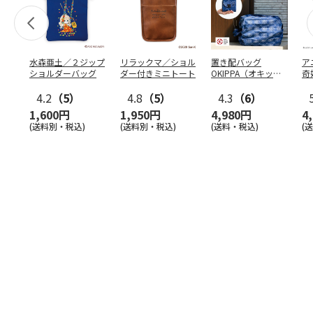
水森亜土／２ジップ
リラックマ／ショル
置き配バッグ
ア
ショルダーバッグ
ダー付きミニトート
OKIPPA（オキッ
奇
パ）
風』
4.2
（5）
4.8
（5）
4.3
（6）
1,600円
1,950円
4,980円
4
(送料別・税込)
(送料別・税込)
(送料・税込)
(