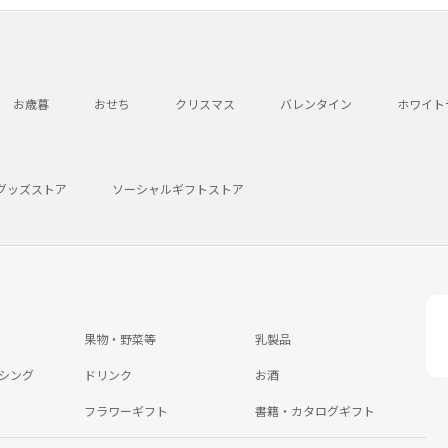
お歳暮
おせち
クリスマス
バレンタイン
ホワイト
グッズストア
ソーシャルギフトストア
果物・野菜等
乳製品
シング
ドリンク
お酒
フラワーギフト
書籍・カタログギフト