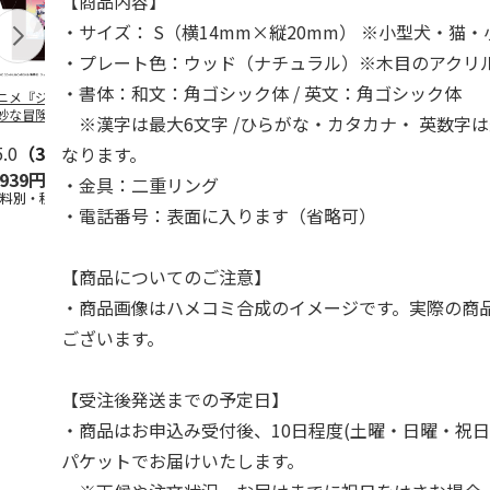
【商品内容】
・サイズ： S（横14mm×縦20mm） ※小型犬・猫
・プレート色：ウッド（ナチュラル）※木目のアクリ
・書体：和文：角ゴシック体 / 英文：角ゴシック体
ニメ『ジョジョの
コジコジ／ショルダ
POSTIES オリジナ
アニメ『ジョ
妙な冒険 黄金の
ー付きバッグ
ルTシャツ Sサイズ
奇妙な冒険 
※漢字は最大6文字 /ひらがな・カタカナ・ 英数字は
CITY POP
…
風』CITY PO
5.0
（3）
4.5
（6）
4.8
（4）
なります。
,939円
1,760円
3,080円
3,839円
・金具：二重リング
送料別・税込)
(送料別・税込)
(送料別・税込)
(送料別・税込
・電話番号：表面に入ります（省略可）
【商品についてのご注意】
・商品画像はハメコミ合成のイメージです。実際の商
ございます。
【受注後発送までの予定日】
・商品はお申込み受付後、10日程度(土曜・日曜・祝日
パケットでお届けいたします。