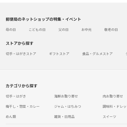
郵便局のネットショップの特集・イベント
母の日
こどもの日
父の日
お中元
敬老の日
ストアから探す
切手・はがきストア
ギフトストア
食品・グルメストア
カテゴリから探す
切手・はがき
海鮮お取り寄せ
肉お取り寄せ
梅干し・惣菜・カレー
ジャム・はちみつ
調味料・ドレッ
めん類
雑貨・日用品
スイーツ