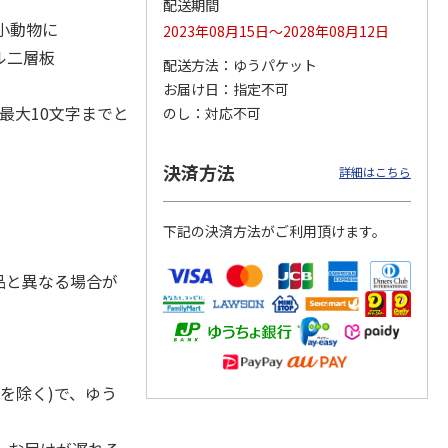
配送期間
・小動物に
2023年08月15日～2028年08月12日
ル二層板
配送方法
ゆうパケット
お届け日
指定不可
ジョの
『ジョジョの奇妙な
『ジョジョの奇妙な
『ジョジョの奇妙な
黄金の
冒険 スターダスト
冒険 スターダスト
冒険 スターダスト
最大10文字までと
のし
対応不可
P
…
クルセイダース』
クルセイダース』
クルセイダース』
ワー
…
トラ
…
トラ
…
4,400円
3,300円
3,300円
決済方法
詳細はこちら
)
(送料別・税込)
(送料別・税込)
(送料別・税込)
下記の決済方法がご利用頂けます。
品と異なる場合が
を除く)で、ゆう