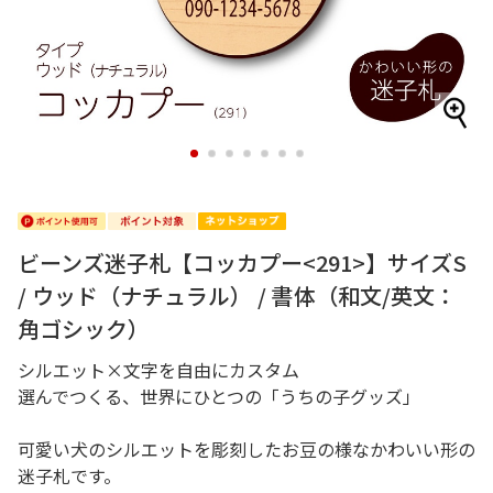
1
2
3
4
5
6
7
ビーンズ迷子札【コッカプー<291>】サイズS
/ ウッド（ナチュラル） / 書体（和文/英文：
角ゴシック）
シルエット×文字を自由にカスタム
選んでつくる、世界にひとつの「うちの子グッズ」
可愛い犬のシルエットを彫刻したお豆の様なかわいい形の
迷子札です。