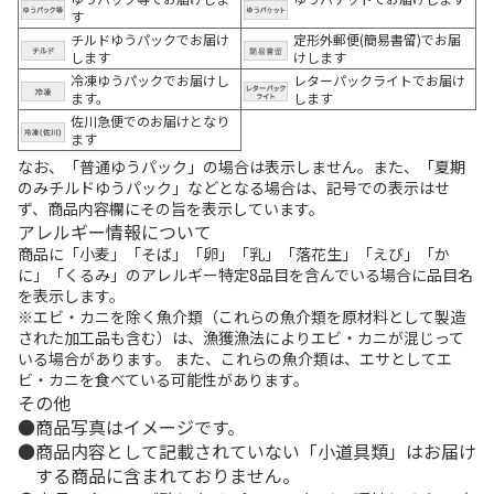
す
チルドゆうパックでお届け
定形外郵便(簡易書留)でお届
します
けします
冷凍ゆうパックでお届けし
レターパックライトでお届け
ます。
します
佐川急便でのお届けとなり
ます
なお、「普通ゆうパック」の場合は表示しません。また、「夏期
のみチルドゆうパック」などとなる場合は、記号での表示はせ
ず、商品内容欄にその旨を表示しています。
アレルギー情報について
商品に「小麦」「そば」「卵」「乳」「落花生」「えび」「か
に」「くるみ」のアレルギー特定8品目を含んでいる場合に品目名
を表示します。
※エビ・カニを除く魚介類（これらの魚介類を原材料として製造
された加工品も含む）は、漁獲漁法によりエビ・カニが混じって
いる場合があります。 また、これらの魚介類は、エサとしてエ
ビ・カニを食べている可能性があります。
その他
商品写真はイメージです。
商品内容として記載されていない「小道具類」はお届け
する商品に含まれておりません。