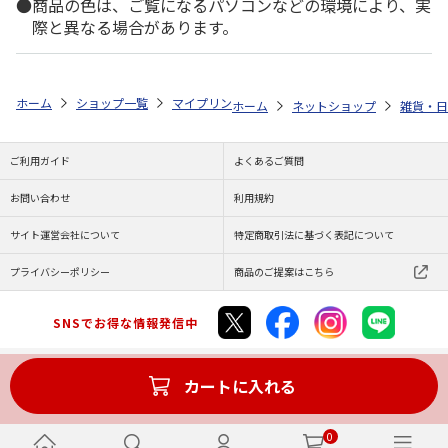
商品の色は、ご覧になるパソコンなどの環境により、実
際と異なる場合があります。
ホーム
ショップ一覧
マイプリント
ビーンズ迷子札【コッカプー<291
ホーム
ネットショップ
雑貨・日
ご利用ガイド
よくあるご質問
お問い合わせ
利用規約
サイト運営会社について
特定商取引法に基づく表記について
プライバシーポリシー
商品のご提案はこちら
SNSでお得な情報発信中
カートに入れる
Copyright (C) JAPAN POST Co.,Ltd. All Rights Reserved.
0