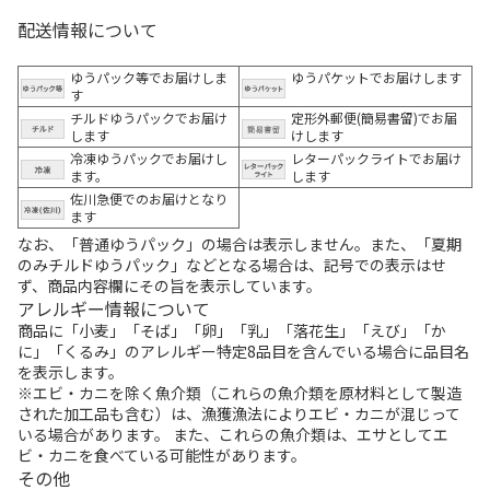
配送情報について
ゆうパック等でお届けしま
ゆうパケットでお届けします
す
チルドゆうパックでお届け
定形外郵便(簡易書留)でお届
します
けします
冷凍ゆうパックでお届けし
レターパックライトでお届け
ます。
します
佐川急便でのお届けとなり
ます
なお、「普通ゆうパック」の場合は表示しません。また、「夏期
のみチルドゆうパック」などとなる場合は、記号での表示はせ
ず、商品内容欄にその旨を表示しています。
アレルギー情報について
商品に「小麦」「そば」「卵」「乳」「落花生」「えび」「か
に」「くるみ」のアレルギー特定8品目を含んでいる場合に品目名
を表示します。
※エビ・カニを除く魚介類（これらの魚介類を原材料として製造
された加工品も含む）は、漁獲漁法によりエビ・カニが混じって
いる場合があります。 また、これらの魚介類は、エサとしてエ
ビ・カニを食べている可能性があります。
その他