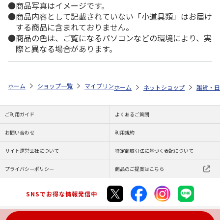
商品写真はイメージです。
商品内容として記載されていない「小道具類」はお届け
する商品に含まれておりません。
商品の色は、ご覧になるパソコンなどの環境により、実
際と異なる場合があります。
ホーム
ショップ一覧
マイプリント
カーステッカー【だれ猫<307>】
ホーム
ネットショップ
雑貨・日
ご利用ガイド
よくあるご質問
お問い合わせ
利用規約
サイト運営会社について
特定商取引法に基づく表記について
プライバシーポリシー
商品のご提案はこちら
SNSでお得な情報発信中