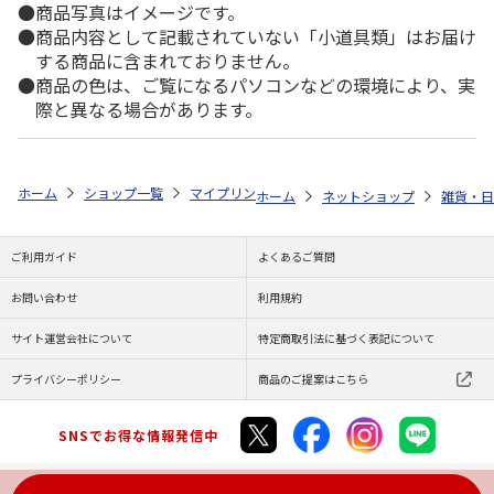
商品写真はイメージです。
商品内容として記載されていない「小道具類」はお届け
する商品に含まれておりません。
商品の色は、ご覧になるパソコンなどの環境により、実
際と異なる場合があります。
ホーム
ショップ一覧
マイプリント
カーステッカー【ミヌエット<336
ホーム
ネットショップ
雑貨・日
ご利用ガイド
よくあるご質問
お問い合わせ
利用規約
サイト運営会社について
特定商取引法に基づく表記について
プライバシーポリシー
商品のご提案はこちら
SNSでお得な情報発信中