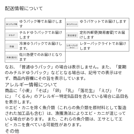
配送情報について
ゆうパック等でお届けしま
ゆうパケットでお届けします
す
チルドゆうパックでお届け
定形外郵便(簡易書留)でお届
します
けします
冷凍ゆうパックでお届けし
レターパックライトでお届け
ます。
します
佐川急便でのお届けとなり
ます
なお、「普通ゆうパック」の場合は表示しません。また、「夏期
のみチルドゆうパック」などとなる場合は、記号での表示はせ
ず、商品内容欄にその旨を表示しています。
アレルギー情報について
商品に「小麦」「そば」「卵」「乳」「落花生」「えび」「か
に」「くるみ」のアレルギー特定8品目を含んでいる場合に品目名
を表示します。
※エビ・カニを除く魚介類（これらの魚介類を原材料として製造
された加工品も含む）は、漁獲漁法によりエビ・カニが混じって
いる場合があります。 また、これらの魚介類は、エサとしてエ
ビ・カニを食べている可能性があります。
その他