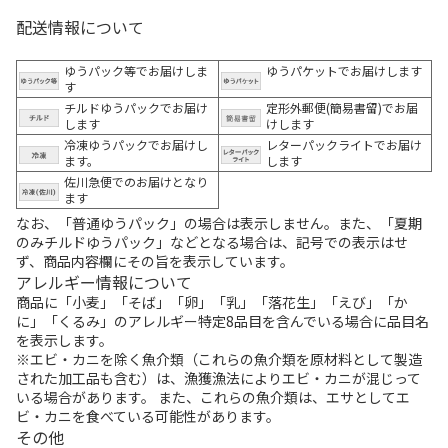
配送情報について
ゆうパック等でお届けしま
ゆうパケットでお届けします
す
チルドゆうパックでお届け
定形外郵便(簡易書留)でお届
します
けします
冷凍ゆうパックでお届けし
レターパックライトでお届け
ます。
します
佐川急便でのお届けとなり
ます
なお、「普通ゆうパック」の場合は表示しません。また、「夏期
のみチルドゆうパック」などとなる場合は、記号での表示はせ
ず、商品内容欄にその旨を表示しています。
アレルギー情報について
商品に「小麦」「そば」「卵」「乳」「落花生」「えび」「か
に」「くるみ」のアレルギー特定8品目を含んでいる場合に品目名
を表示します。
※エビ・カニを除く魚介類（これらの魚介類を原材料として製造
された加工品も含む）は、漁獲漁法によりエビ・カニが混じって
いる場合があります。 また、これらの魚介類は、エサとしてエ
ビ・カニを食べている可能性があります。
その他