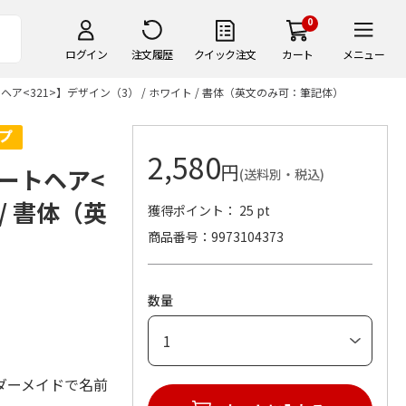
0
ログイン
注文履歴
クイック注文
カート
メニュー
<321>】デザイン（3） / ホワイト / 書体（英文のみ可：筆記体）
2,580
円
ートヘア<
(送料別・税込)
 / 書体（英
獲得ポイント： 25 pt
商品番号
9973104373
数量
ダーメイドで名前