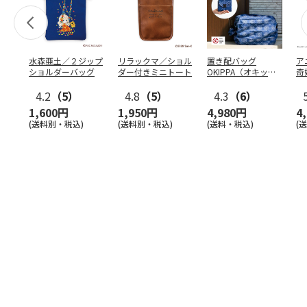
水森亜土／２ジップ
リラックマ／ショル
置き配バッグ
ア
ショルダーバッグ
ダー付きミニトート
OKIPPA（オキッ
奇
パ）
風』
4.2
（5）
4.8
（5）
4.3
（6）
1,600円
1,950円
4,980円
4
(送料別・税込)
(送料別・税込)
(送料・税込)
(