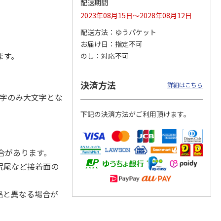
配送期間
2023年08月15日～2028年08月12日
配送方法
ゆうパケット
お届け日
指定不可
ジョの
『ジョジョの奇妙な
『ジョジョの奇妙な
『ジョジョの奇妙な
黄金の
冒険 スターダスト
冒険 スターダスト
冒険 スターダスト
ます。
のし
対応不可
P
…
クルセイダース』
クルセイダース』
クルセイダース』
ワー
…
トラ
…
トラ
…
4,400円
3,300円
3,300円
決済方法
詳細はこちら
)
(送料別・税込)
(送料別・税込)
(送料別・税込)
字のみ大文字とな
下記の決済方法がご利用頂けます。
合があります。
尻尾など接着面の
品と異なる場合が