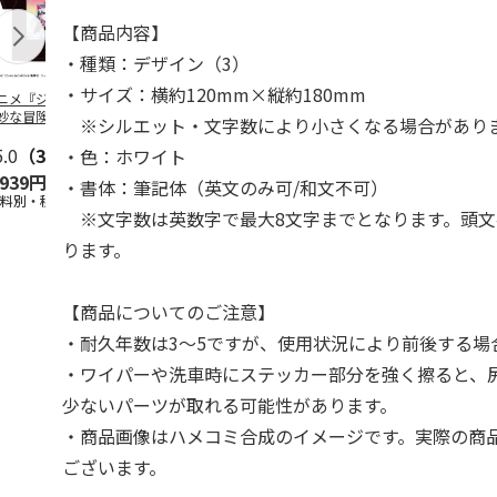
【商品内容】
・種類：デザイン（3）
・サイズ：横約120mm×縦約180mm
ニメ『ジョジョの
コジコジ／ショルダ
POSTIES オリジナ
アニメ『ジョ
妙な冒険 黄金の
ー付きバッグ
ルTシャツ Sサイズ
奇妙な冒険 
※シルエット・文字数により小さくなる場合があり
CITY POP
…
風』CITY PO
5.0
（3）
4.5
（6）
4.8
（4）
・色：ホワイト
,939円
1,760円
3,080円
3,839円
・書体：筆記体（英文のみ可/和文不可）
送料別・税込)
(送料別・税込)
(送料別・税込)
(送料別・税込
※文字数は英数字で最大8文字までとなります。頭文
ります。
【商品についてのご注意】
・耐久年数は3～5ですが、使用状況により前後する場
・ワイパーや洗車時にステッカー部分を強く擦ると、
少ないパーツが取れる可能性があります。
・商品画像はハメコミ合成のイメージです。実際の商
ございます。