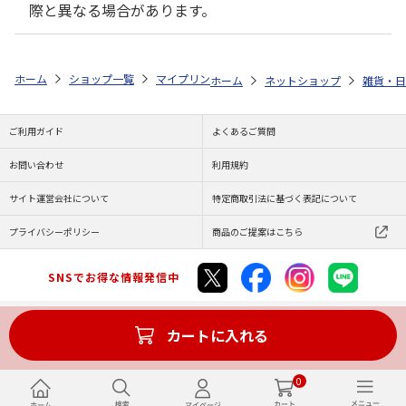
際と異なる場合があります。
ホーム
ショップ一覧
マイプリント
カーステッカー【アメリカンカール<
ホーム
ネットショップ
雑貨・日
ご利用ガイド
よくあるご質問
お問い合わせ
利用規約
サイト運営会社について
特定商取引法に基づく表記について
プライバシーポリシー
商品のご提案はこちら
SNSでお得な情報発信中
カートに入れる
Copyright (C) JAPAN POST Co.,Ltd. All Rights Reserved.
0