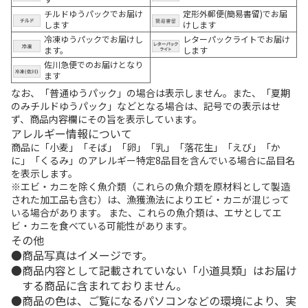
チルドゆうパックでお届け
定形外郵便(簡易書留)でお届
します
けします
冷凍ゆうパックでお届けし
レターパックライトでお届け
ます。
します
佐川急便でのお届けとなり
ます
なお、「普通ゆうパック」の場合は表示しません。また、「夏期
のみチルドゆうパック」などとなる場合は、記号での表示はせ
ず、商品内容欄にその旨を表示しています。
アレルギー情報について
商品に「小麦」「そば」「卵」「乳」「落花生」「えび」「か
に」「くるみ」のアレルギー特定8品目を含んでいる場合に品目名
を表示します。
※エビ・カニを除く魚介類（これらの魚介類を原材料として製造
された加工品も含む）は、漁獲漁法によりエビ・カニが混じって
いる場合があります。 また、これらの魚介類は、エサとしてエ
ビ・カニを食べている可能性があります。
その他
商品写真はイメージです。
商品内容として記載されていない「小道具類」はお届け
する商品に含まれておりません。
商品の色は、ご覧になるパソコンなどの環境により、実