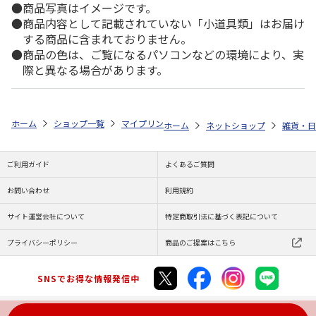
商品写真はイメージです。
商品内容として記載されていない「小道具類」はお届け
する商品に含まれておりません。
商品の色は、ご覧になるパソコンなどの環境により、実
際と異なる場合があります。
ホーム
ショップ一覧
マイプリント
カーステッカー【ポメプー<297>
ホーム
ネットショップ
雑貨・日
ご利用ガイド
よくあるご質問
お問い合わせ
利用規約
サイト運営会社について
特定商取引法に基づく表記について
プライバシーポリシー
商品のご提案はこちら
SNSでお得な情報発信中