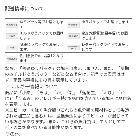
配送情報について
ゆうパック等でお届けしま
ゆうパケットでお届けします
す
チルドゆうパックでお届け
定形外郵便(簡易書留)でお届
します
けします
冷凍ゆうパックでお届けし
レターパックライトでお届け
ます。
します
佐川急便でのお届けとなり
ます
なお、「普通ゆうパック」の場合は表示しません。また、「夏期
のみチルドゆうパック」などとなる場合は、記号での表示はせ
ず、商品内容欄にその旨を表示しています。
アレルギー情報について
商品に「小麦」「そば」「卵」「乳」「落花生」「えび」「か
に」「くるみ」のアレルギー特定8品目を含んでいる場合に品目名
を表示します。
※エビ・カニを除く魚介類（これらの魚介類を原材料として製造
された加工品も含む）は、漁獲漁法によりエビ・カニが混じって
いる場合があります。 また、これらの魚介類は、エサとしてエ
ビ・カニを食べている可能性があります。
その他