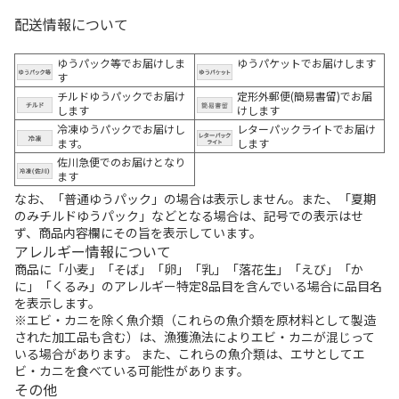
配送情報について
ゆうパック等でお届けしま
ゆうパケットでお届けします
す
チルドゆうパックでお届け
定形外郵便(簡易書留)でお届
します
けします
冷凍ゆうパックでお届けし
レターパックライトでお届け
ます。
します
佐川急便でのお届けとなり
ます
なお、「普通ゆうパック」の場合は表示しません。また、「夏期
のみチルドゆうパック」などとなる場合は、記号での表示はせ
ず、商品内容欄にその旨を表示しています。
アレルギー情報について
商品に「小麦」「そば」「卵」「乳」「落花生」「えび」「か
に」「くるみ」のアレルギー特定8品目を含んでいる場合に品目名
を表示します。
※エビ・カニを除く魚介類（これらの魚介類を原材料として製造
された加工品も含む）は、漁獲漁法によりエビ・カニが混じって
いる場合があります。 また、これらの魚介類は、エサとしてエ
ビ・カニを食べている可能性があります。
その他