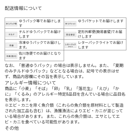
配送情報について
ゆうパック等でお届けしま
ゆうパケットでお届けします
す
チルドゆうパックでお届け
定形外郵便(簡易書留)でお届
します
けします
冷凍ゆうパックでお届けし
レターパックライトでお届け
ます。
します
佐川急便でのお届けとなり
ます
なお、「普通ゆうパック」の場合は表示しません。また、「夏期
のみチルドゆうパック」などとなる場合は、記号での表示はせ
ず、商品内容欄にその旨を表示しています。
アレルギー情報について
商品に「小麦」「そば」「卵」「乳」「落花生」「えび」「か
に」「くるみ」のアレルギー特定8品目を含んでいる場合に品目名
を表示します。
※エビ・カニを除く魚介類（これらの魚介類を原材料として製造
された加工品も含む）は、漁獲漁法によりエビ・カニが混じって
いる場合があります。 また、これらの魚介類は、エサとしてエ
ビ・カニを食べている可能性があります。
その他