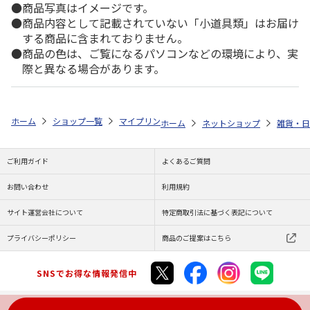
商品写真はイメージです。
商品内容として記載されていない「小道具類」はお届け
する商品に含まれておりません。
商品の色は、ご覧になるパソコンなどの環境により、実
際と異なる場合があります。
ホーム
ショップ一覧
マイプリント
カーステッカー【マルチーズ<107
ホーム
ネットショップ
雑貨・日
ご利用ガイド
よくあるご質問
お問い合わせ
利用規約
サイト運営会社について
特定商取引法に基づく表記について
プライバシーポリシー
商品のご提案はこちら
SNSでお得な情報発信中