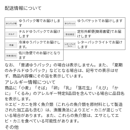
配送情報について
ゆうパック等でお届けしま
ゆうパケットでお届けします
す
チルドゆうパックでお届け
定形外郵便(簡易書留)でお届
します
けします
冷凍ゆうパックでお届けし
レターパックライトでお届け
ます。
します
佐川急便でのお届けとなり
ます
なお、「普通ゆうパック」の場合は表示しません。また、「夏期
のみチルドゆうパック」などとなる場合は、記号での表示はせ
ず、商品内容欄にその旨を表示しています。
アレルギー情報について
商品に「小麦」「そば」「卵」「乳」「落花生」「えび」「か
に」「くるみ」のアレルギー特定8品目を含んでいる場合に品目名
を表示します。
※エビ・カニを除く魚介類（これらの魚介類を原材料として製造
された加工品も含む）は、漁獲漁法によりエビ・カニが混じって
いる場合があります。 また、これらの魚介類は、エサとしてエ
ビ・カニを食べている可能性があります。
その他