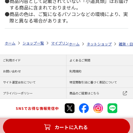
商品内容として記載されていない「小道具類」はお届け
する商品に含まれておりません。
商品の色は、ご覧になるパソコンなどの環境により、実
際と異なる場合があります。
ホーム
ショップ一覧
マイプリント
カーステッカー【パグ<146>】デ
ホーム
ネットショップ
雑貨・日
ご利用ガイド
よくあるご質問
お問い合わせ
利用規約
サイト運営会社について
特定商取引法に基づく表記について
プライバシーポリシー
商品のご提案はこちら
SNSでお得な情報発信中
カートに入れる
Copyright (C) JAPAN POST Co.,Ltd. All Rights Reserved.