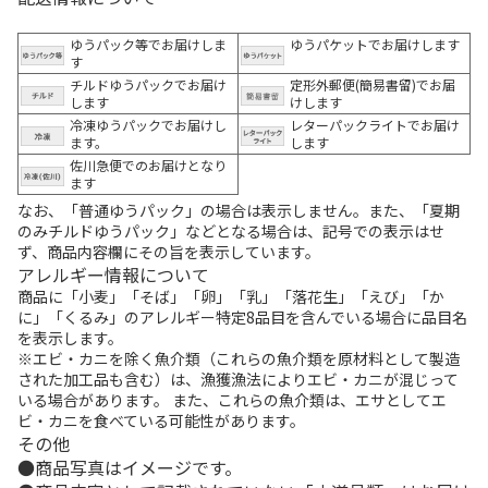
ゆうパック等でお届けしま
ゆうパケットでお届けします
す
チルドゆうパックでお届け
定形外郵便(簡易書留)でお届
します
けします
冷凍ゆうパックでお届けし
レターパックライトでお届け
ます。
します
佐川急便でのお届けとなり
ます
なお、「普通ゆうパック」の場合は表示しません。また、「夏期
のみチルドゆうパック」などとなる場合は、記号での表示はせ
ず、商品内容欄にその旨を表示しています。
アレルギー情報について
商品に「小麦」「そば」「卵」「乳」「落花生」「えび」「か
に」「くるみ」のアレルギー特定8品目を含んでいる場合に品目名
を表示します。
※エビ・カニを除く魚介類（これらの魚介類を原材料として製造
された加工品も含む）は、漁獲漁法によりエビ・カニが混じって
いる場合があります。 また、これらの魚介類は、エサとしてエ
ビ・カニを食べている可能性があります。
その他
商品写真はイメージです。