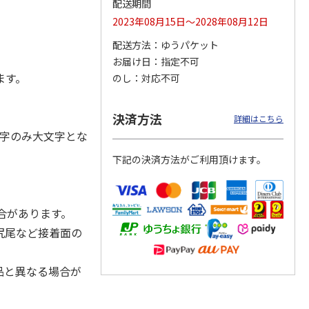
配送期間
2023年08月15日～2028年08月12日
配送方法
ゆうパケット
お届け日
指定不可
ジョの
『ジョジョの奇妙な
『ジョジョの奇妙な
『ジョジョの奇妙な
黄金の
冒険 スターダスト
冒険 スターダスト
冒険 スターダスト
ます。
のし
対応不可
P
…
クルセイダース』
クルセイダース』
クルセイダース』
ワー
…
トラ
…
トラ
…
4,400円
3,300円
3,300円
決済方法
詳細はこちら
)
(送料別・税込)
(送料別・税込)
(送料別・税込)
字のみ大文字とな
下記の決済方法がご利用頂けます。
合があります。
尻尾など接着面の
品と異なる場合が