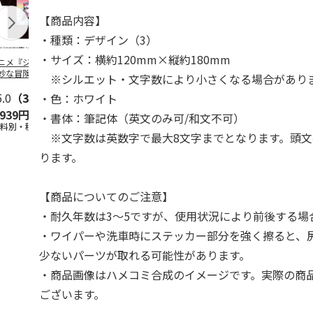
【商品内容】
・種類：デザイン（3）
・サイズ：横約120mm×縦約180mm
ニメ『ジョジョの
コジコジ／ショルダ
POSTIES オリジナ
アニメ『ジョ
妙な冒険 黄金の
ー付きバッグ
ルTシャツ Sサイズ
奇妙な冒険 
※シルエット・文字数により小さくなる場合があり
CITY POP
…
風』CITY PO
5.0
（3）
4.5
（6）
4.8
（4）
・色：ホワイト
,939円
1,760円
3,080円
3,839円
・書体：筆記体（英文のみ可/和文不可）
送料別・税込)
(送料別・税込)
(送料別・税込)
(送料別・税込
※文字数は英数字で最大8文字までとなります。頭文
ります。
【商品についてのご注意】
・耐久年数は3～5ですが、使用状況により前後する場
・ワイパーや洗車時にステッカー部分を強く擦ると、
少ないパーツが取れる可能性があります。
・商品画像はハメコミ合成のイメージです。実際の商
ございます。