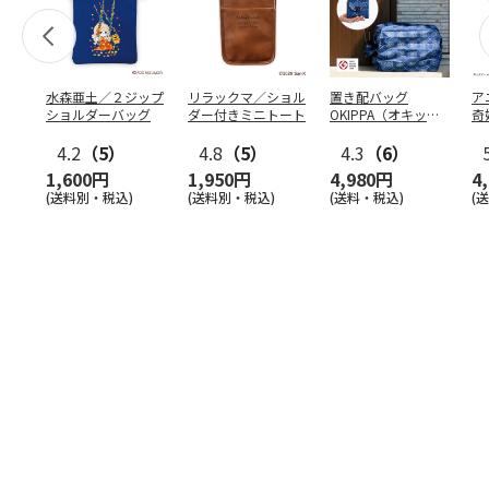
水森亜土／２ジップ
リラックマ／ショル
置き配バッグ
ア
ショルダーバッグ
ダー付きミニトート
OKIPPA（オキッ
奇
パ）
風』
4.2
（5）
4.8
（5）
4.3
（6）
1,600円
1,950円
4,980円
4
(送料別・税込)
(送料別・税込)
(送料・税込)
(