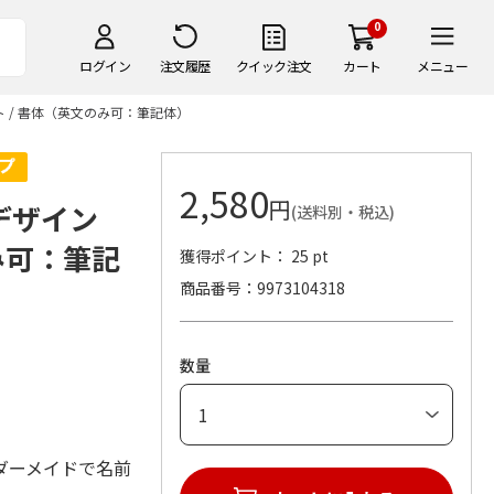
0
ログイン
注文履歴
クイック注文
カート
メニュー
ト / 書体（英文のみ可：筆記体）
2,580
円
デザイン
(送料別・税込)
のみ可：筆記
獲得ポイント： 25 pt
商品番号
9973104318
数量
ダーメイドで名前