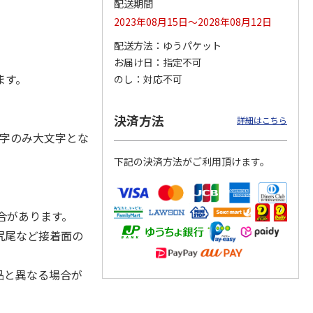
配送期間
2023年08月15日～2028年08月12日
配送方法
ゆうパケット
お届け日
指定不可
ジョの
『ジョジョの奇妙な
『ジョジョの奇妙な
『ジョジョの奇妙な
黄金の
冒険 スターダスト
冒険 スターダスト
冒険 スターダスト
ます。
のし
対応不可
P
…
クルセイダース』
クルセイダース』
クルセイダース』
ワー
…
トラ
…
トラ
…
4,400円
3,300円
3,300円
決済方法
詳細はこちら
)
(送料別・税込)
(送料別・税込)
(送料別・税込)
字のみ大文字とな
下記の決済方法がご利用頂けます。
合があります。
尻尾など接着面の
品と異なる場合が