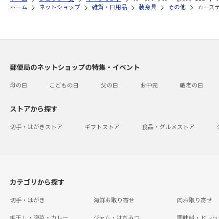
ホーム
ネットショップ
雑貨・日用品
装身具
その他
カーステ
郵便局のネットショップの特集・イベント
母の日
こどもの日
父の日
お中元
敬老の日
ストアから探す
切手・はがきストア
ギフトストア
食品・グルメストア
カテゴリから探す
切手・はがき
海鮮お取り寄せ
肉お取り寄せ
梅干し・惣菜・カレー
ジャム・はちみつ
調味料・ドレッ