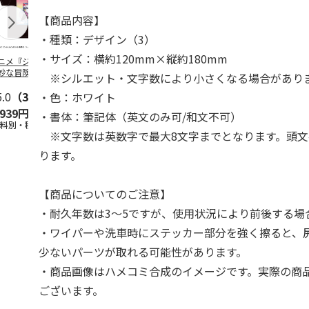
【商品内容】
・種類：デザイン（3）
・サイズ：横約120mm×縦約180mm
ニメ『ジョジョの
コジコジ／ショルダ
POSTIES オリジナ
アニメ『ジョ
妙な冒険 黄金の
ー付きバッグ
ルTシャツ Sサイズ
奇妙な冒険 
※シルエット・文字数により小さくなる場合があり
CITY POP
…
風』CITY PO
5.0
（3）
4.5
（6）
4.8
（4）
・色：ホワイト
,939円
1,760円
3,080円
3,839円
・書体：筆記体（英文のみ可/和文不可）
送料別・税込)
(送料別・税込)
(送料別・税込)
(送料別・税込
※文字数は英数字で最大8文字までとなります。頭文
ります。
【商品についてのご注意】
・耐久年数は3～5ですが、使用状況により前後する場
・ワイパーや洗車時にステッカー部分を強く擦ると、
少ないパーツが取れる可能性があります。
・商品画像はハメコミ合成のイメージです。実際の商
ございます。