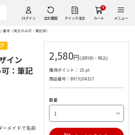
0
ログイン
注文履歴
クイック注文
カート
メニュー
ト / 書体（英文のみ可：筆記体）
2,580
円
デザイン
(送料別・税込)
のみ可：筆記
獲得ポイント： 25 pt
商品番号
9973104317
数量
ダーメイドで名前