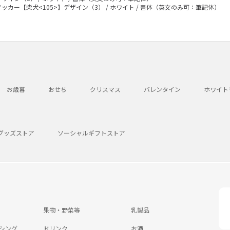
ッカー【柴犬<105>】デザイン（3） / ホワイト / 書体（英文のみ可：筆記体）
お歳暮
おせち
クリスマス
バレンタイン
ホワイト
グッズストア
ソーシャルギフトストア
果物・野菜等
乳製品
シング
ドリンク
お酒