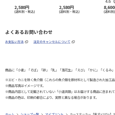
4.6
（
2,580円
2,580円
8,60
(送料別・税込)
(送料別・税込)
(送料別)
よくあるお問い合わせ
お支払い方法
注文のキャンセルについて
商品に「小麦」「そば」「卵」「乳」「落花生」「えび」「かに」「くるみ」
※エビ・カニを除く魚介類（これらの魚介類を原材料として製造された加工品
※商品写真はイメージです。
※商品内容として記載されていない「小道具類」はお届けする商品に含まれて
※商品の色は、印刷の都合により、実際と異なる場合があります。
ホーム
ショップ一覧
マイプリント
カーステッカー【柴犬<105>】デ