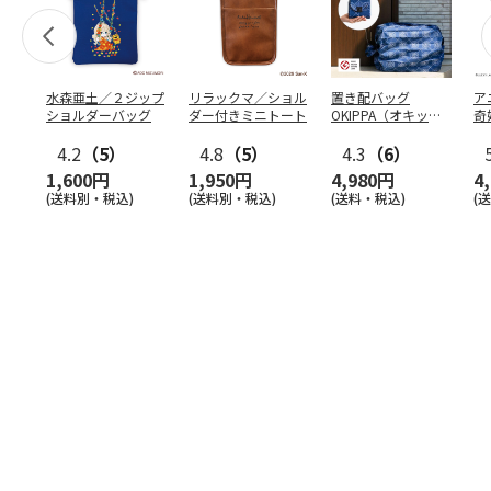
水森亜土／２ジップ
リラックマ／ショル
置き配バッグ
ア
ショルダーバッグ
ダー付きミニトート
OKIPPA（オキッ
奇
パ）
風』
4.2
（5）
4.8
（5）
4.3
（6）
1,600円
1,950円
4,980円
4
(送料別・税込)
(送料別・税込)
(送料・税込)
(