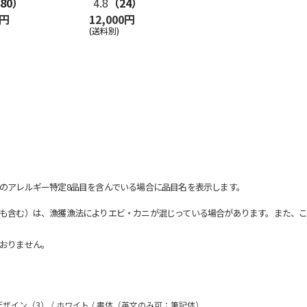
80）
4.8
（24）
0円
12,000円
(送料別)
のアレルギー特定8品目を含んでいる場合に品目名を表示します。
も含む）は、漁獲漁法によりエビ・カニが混じっている場合があります。また、こ
おりません。
ザイン（3） / ホワイト / 書体（英文のみ可：筆記体）