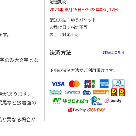
配送期間
2023年08月15日～2028年08月12日
配送方法
ゆうパケット
お届け日
指定不可
ジョの
『ジョジョの奇妙な
『ジョジョの奇妙な
『ジョジョの奇妙な
黄金の
冒険 スターダスト
冒険 スターダスト
冒険 スターダスト
ます。
のし
対応不可
P
…
クルセイダース』
クルセイダース』
クルセイダース』
ワー
…
トラ
…
トラ
…
4,400円
3,300円
3,300円
決済方法
詳細はこちら
)
(送料別・税込)
(送料別・税込)
(送料別・税込)
字のみ大文字とな
下記の決済方法がご利用頂けます。
合があります。
尻尾など接着面の
品と異なる場合が