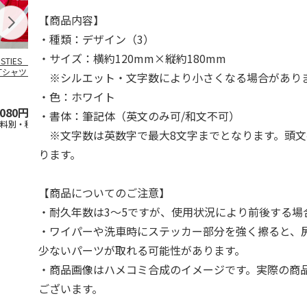
【商品内容】
・種類：デザイン（3）
・サイズ：横約120mm×縦約180mm
OSTIES オリジナ
アニメ『ジョジョの
コジコジ／ショルダ
アニメ『ジョ
Tシャツ Sサイズ
奇妙な冒険 黄金の
ー付きバッグ
奇妙な冒険 
※シルエット・文字数により小さくなる場合があり
風』CITY POP
…
風』CITY PO
5.0
（3）
4.5
（6）
4.8
（4）
・色：ホワイト
,080円
4,939円
1,760円
3,839円
・書体：筆記体（英文のみ可/和文不可）
送料別・税込)
(送料別・税込)
(送料別・税込)
(送料別・税込
※文字数は英数字で最大8文字までとなります。頭文
ります。
【商品についてのご注意】
・耐久年数は3～5ですが、使用状況により前後する場
・ワイパーや洗車時にステッカー部分を強く擦ると、
少ないパーツが取れる可能性があります。
・商品画像はハメコミ合成のイメージです。実際の商
ございます。