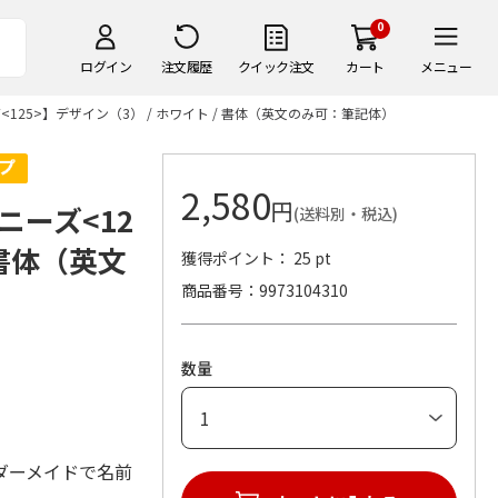
0
ログイン
注文履歴
クイック注文
カート
メニュー
25>】デザイン（3） / ホワイト / 書体（英文のみ可：筆記体）
2,580
円
ーズ<12
(送料別・税込)
 書体（英文
獲得ポイント： 25 pt
商品番号
9973104310
数量
ダーメイドで名前