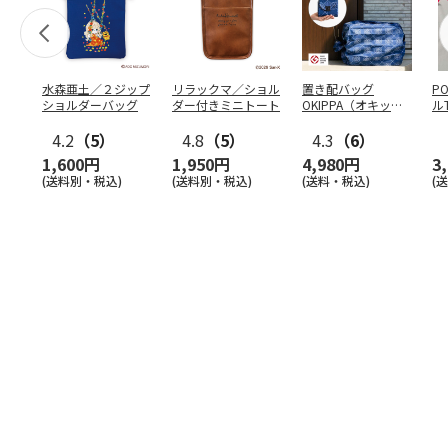
水森亜土／２ジップ
リラックマ／ショル
置き配バッグ
P
ショルダーバッグ
ダー付きミニトート
OKIPPA（オキッ
ル
パ）
4.2
（5）
4.8
（5）
4.3
（6）
1,600円
1,950円
4,980円
3
(送料別・税込)
(送料別・税込)
(送料・税込)
(