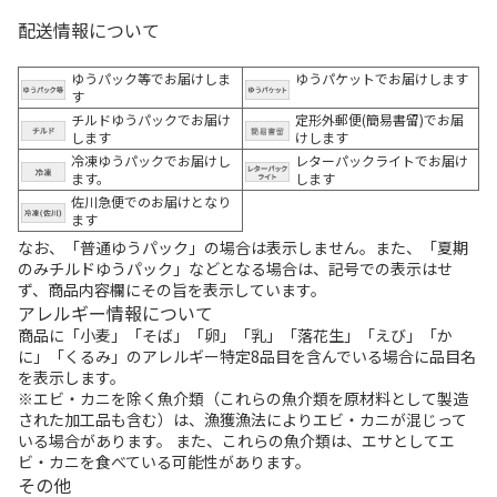
配送情報について
ゆうパック等でお届けしま
ゆうパケットでお届けします
す
チルドゆうパックでお届け
定形外郵便(簡易書留)でお届
します
けします
冷凍ゆうパックでお届けし
レターパックライトでお届け
ます。
します
佐川急便でのお届けとなり
ます
なお、「普通ゆうパック」の場合は表示しません。また、「夏期
のみチルドゆうパック」などとなる場合は、記号での表示はせ
ず、商品内容欄にその旨を表示しています。
アレルギー情報について
商品に「小麦」「そば」「卵」「乳」「落花生」「えび」「か
に」「くるみ」のアレルギー特定8品目を含んでいる場合に品目名
を表示します。
※エビ・カニを除く魚介類（これらの魚介類を原材料として製造
された加工品も含む）は、漁獲漁法によりエビ・カニが混じって
いる場合があります。 また、これらの魚介類は、エサとしてエ
ビ・カニを食べている可能性があります。
その他