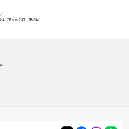
体）
 書体（英文のみ可：筆記体）
デー