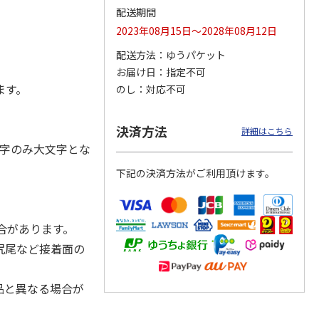
配送期間
2023年08月15日～2028年08月12日
配送方法
ゆうパケット
お届け日
指定不可
奇妙な
『ジョジョの奇妙な
POSTIES オリジナ
『ジョジョの奇妙な
ダスト
冒険 スターダスト
ルTシャツ Sサイズ
冒険 スターダスト
ます。
のし
対応不可
ス』
クルセイダース』
クルセイダース』
トラ
…
トラ
…
3,300円
3,080円
3,300円
決済方法
詳細はこちら
)
(送料別・税込)
(送料別・税込)
(送料別・税込)
字のみ大文字とな
下記の決済方法がご利用頂けます。
合があります。
尻尾など接着面の
品と異なる場合が