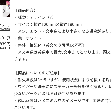
【商品内容】
・種類：デザイン（3）
・サイズ：横約120mm×縦約180mm
ニメ『ジョジョの
コジコジ／ショルダ
アニメ『ジョジョの
『ジョジョの
妙な冒険 黄金の
ー付きバッグ
奇妙な冒険 黄金の
冒険 スター
※シルエット・文字数により小さくなる場合があり
CITY POP
…
風』CITY POP
…
クルセイダー
5.0
（3）
4.5
（6）
4.8
（4）
ワー
…
・色：ホワイト
,939円
1,760円
3,839円
4,400円
・書体：筆記体（英文のみ可/和文不可）
送料別・税込)
(送料別・税込)
(送料別・税込)
(送料別・税込
※文字数は英数字で最大8文字までとなります。頭文
ります。
【商品についてのご注意】
・耐久年数は3～5ですが、使用状況により前後する場
・ワイパーや洗車時にステッカー部分を強く擦ると、
少ないパーツが取れる可能性があります。
・商品画像はハメコミ合成のイメージです。実際の商
ございます。