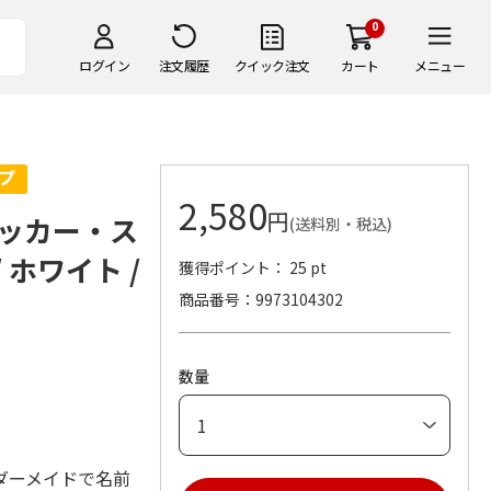
0
ログイン
注文履歴
クイック注文
カート
メニュー
2,580
円
ッカー・ス
(送料別・税込)
 ホワイト /
獲得ポイント： 25 pt
商品番号
9973104302
数量
ダーメイドで名前