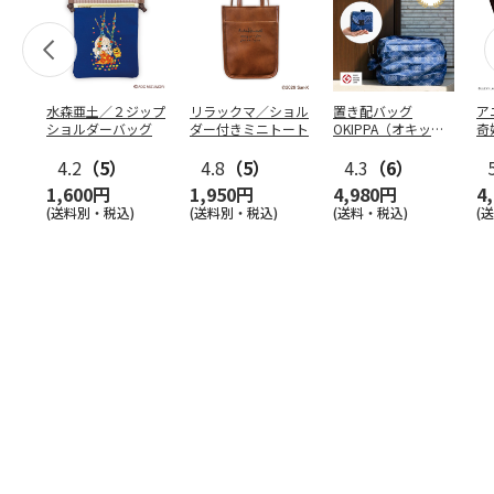
水森亜土／２ジップ
リラックマ／ショル
置き配バッグ
ア
ショルダーバッグ
ダー付きミニトート
OKIPPA（オキッ
奇
パ）
風』
4.2
（5）
4.8
（5）
4.3
（6）
1,600円
1,950円
4,980円
4
(送料別・税込)
(送料別・税込)
(送料・税込)
(