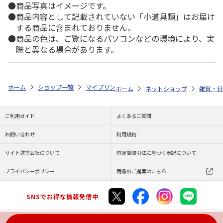
商品写真はイメージです。
商品内容として記載されていない「小道具類」はお届け
する商品に含まれておりません。
商品の色は、ご覧になるパソコンなどの環境により、実
際と異なる場合があります。
ホーム
ショップ一覧
マイプリント
カーステッカー【だれ猫<307>】
ホーム
ネットショップ
雑貨・日
ご利用ガイド
よくあるご質問
お問い合わせ
利用規約
サイト運営会社について
特定商取引法に基づく表記について
プライバシーポリシー
商品のご提案はこちら
SNSでお得な情報発信中