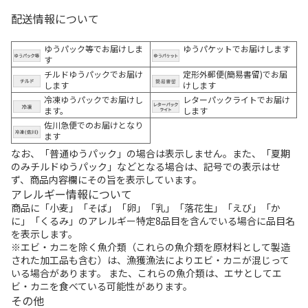
配送情報について
ゆうパック等でお届けしま
ゆうパケットでお届けします
す
チルドゆうパックでお届け
定形外郵便(簡易書留)でお届
します
けします
冷凍ゆうパックでお届けし
レターパックライトでお届け
ます。
します
佐川急便でのお届けとなり
ます
なお、「普通ゆうパック」の場合は表示しません。また、「夏期
のみチルドゆうパック」などとなる場合は、記号での表示はせ
ず、商品内容欄にその旨を表示しています。
アレルギー情報について
商品に「小麦」「そば」「卵」「乳」「落花生」「えび」「か
に」「くるみ」のアレルギー特定8品目を含んでいる場合に品目名
を表示します。
※エビ・カニを除く魚介類（これらの魚介類を原材料として製造
された加工品も含む）は、漁獲漁法によりエビ・カニが混じって
いる場合があります。 また、これらの魚介類は、エサとしてエ
ビ・カニを食べている可能性があります。
その他