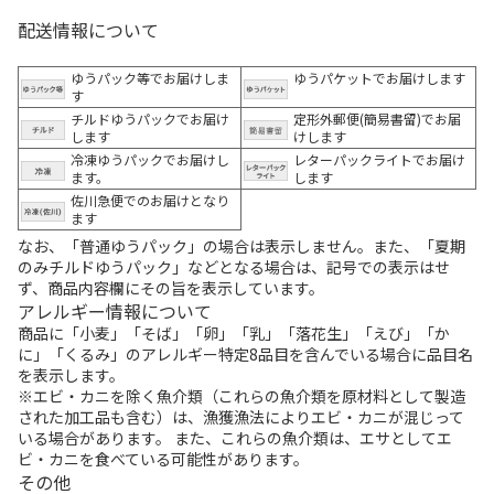
配送情報について
ゆうパック等でお届けしま
ゆうパケットでお届けします
す
チルドゆうパックでお届け
定形外郵便(簡易書留)でお届
します
けします
冷凍ゆうパックでお届けし
レターパックライトでお届け
ます。
します
佐川急便でのお届けとなり
ます
なお、「普通ゆうパック」の場合は表示しません。また、「夏期
のみチルドゆうパック」などとなる場合は、記号での表示はせ
ず、商品内容欄にその旨を表示しています。
アレルギー情報について
商品に「小麦」「そば」「卵」「乳」「落花生」「えび」「か
に」「くるみ」のアレルギー特定8品目を含んでいる場合に品目名
を表示します。
※エビ・カニを除く魚介類（これらの魚介類を原材料として製造
された加工品も含む）は、漁獲漁法によりエビ・カニが混じって
いる場合があります。 また、これらの魚介類は、エサとしてエ
ビ・カニを食べている可能性があります。
その他