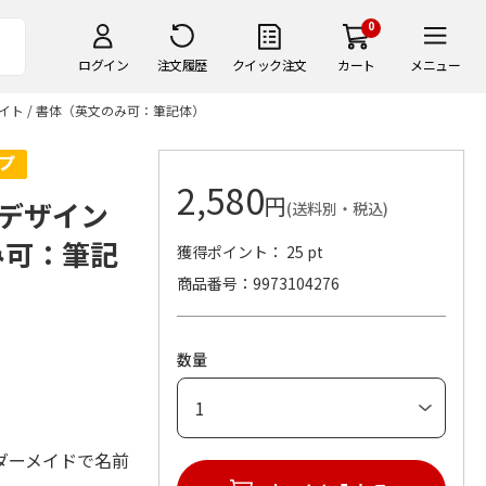
0
ログイン
注文履歴
クイック注文
カート
メニュー
ワイト / 書体（英文のみ可：筆記体）
2,580
円
】デザイン
(送料別・税込)
のみ可：筆記
獲得ポイント： 25 pt
商品番号
9973104276
数量
ダーメイドで名前