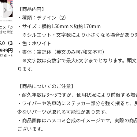
【商品内容】
・種類：デザイン（2）
・サイズ：横約150mm×縦約170mm
ニメ『ジョジョの
コジコジ／ショルダ
POSTIES オリジナ
アニメ『ジョ
妙な冒険 黄金の
ー付きバッグ
ルTシャツ Sサイズ
奇妙な冒険 
※シルエット・文字数により小さくなる場合があり
CITY POP
…
風』CITY PO
5.0
（3）
4.5
（6）
4.8
（4）
・色：ホワイト
,939円
1,760円
3,080円
3,839円
・書体：筆記体（英文のみ可/和文不可）
送料別・税込)
(送料別・税込)
(送料別・税込)
(送料別・税込
※文字数は英数字で最大8文字までとなります。頭文
ります。
【商品についてのご注意】
・耐久年数は3～5ですが、使用状況により前後する場
・ワイパーや洗車時にステッカー部分を強く擦ると、
少ないパーツが取れる可能性があります。
・商品画像はハメコミ合成のイメージです。実際の商
ございます。