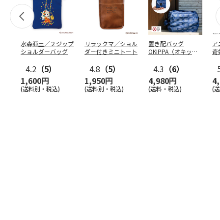
水森亜土／２ジップ
リラックマ／ショル
置き配バッグ
ア
ショルダーバッグ
ダー付きミニトート
OKIPPA（オキッ
奇
パ）
風』
4.2
（5）
4.8
（5）
4.3
（6）
1,600円
1,950円
4,980円
4
(送料別・税込)
(送料別・税込)
(送料・税込)
(