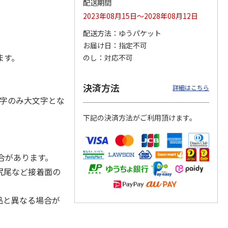
配送期間
2023年08月15日～2028年08月12日
配送方法
ゆうパケット
お届け日
指定不可
ジョの
『ジョジョの奇妙な
『ジョジョの奇妙な
『ジョジョの奇妙な
黄金の
冒険 スターダスト
冒険 スターダスト
冒険 スターダスト
ます。
のし
対応不可
P
…
クルセイダース』
クルセイダース』
クルセイダース』
ワー
…
トラ
…
トラ
…
4,400円
3,300円
3,300円
決済方法
詳細はこちら
)
(送料別・税込)
(送料別・税込)
(送料別・税込)
字のみ大文字とな
下記の決済方法がご利用頂けます。
合があります。
尻尾など接着面の
品と異なる場合が