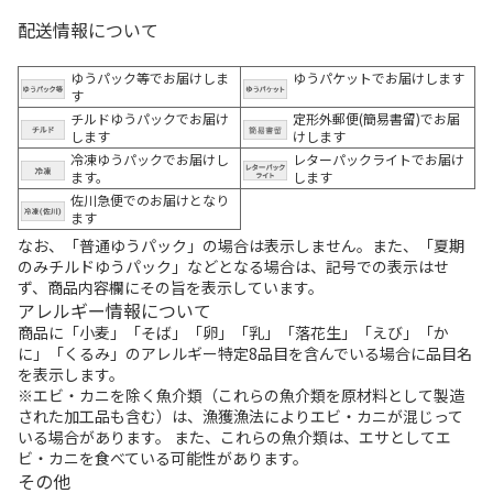
配送情報について
ゆうパック等でお届けしま
ゆうパケットでお届けします
す
チルドゆうパックでお届け
定形外郵便(簡易書留)でお届
します
けします
冷凍ゆうパックでお届けし
レターパックライトでお届け
ます。
します
佐川急便でのお届けとなり
ます
なお、「普通ゆうパック」の場合は表示しません。また、「夏期
のみチルドゆうパック」などとなる場合は、記号での表示はせ
ず、商品内容欄にその旨を表示しています。
アレルギー情報について
商品に「小麦」「そば」「卵」「乳」「落花生」「えび」「か
に」「くるみ」のアレルギー特定8品目を含んでいる場合に品目名
を表示します。
※エビ・カニを除く魚介類（これらの魚介類を原材料として製造
された加工品も含む）は、漁獲漁法によりエビ・カニが混じって
いる場合があります。 また、これらの魚介類は、エサとしてエ
ビ・カニを食べている可能性があります。
その他