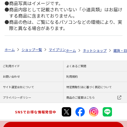
商品写真はイメージです。
商品内容として記載されていない「小道具類」はお届け
する商品に含まれておりません。
商品の色は、ご覧になるパソコンなどの環境により、実
際と異なる場合があります。
ホーム
ショップ一覧
マイプリント
カーステッカー【ポメプー<297>
ホーム
ネットショップ
雑貨・日
ご利用ガイド
よくあるご質問
お問い合わせ
利用規約
サイト運営会社について
特定商取引法に基づく表記について
プライバシーポリシー
商品のご提案はこちら
SNSでお得な情報発信中