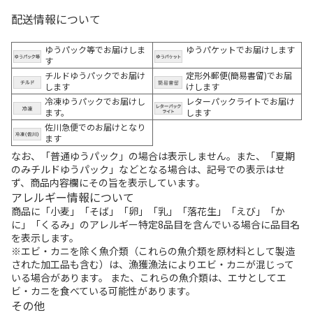
配送情報について
ゆうパック等でお届けしま
ゆうパケットでお届けします
す
チルドゆうパックでお届け
定形外郵便(簡易書留)でお届
します
けします
冷凍ゆうパックでお届けし
レターパックライトでお届け
ます。
します
佐川急便でのお届けとなり
ます
なお、「普通ゆうパック」の場合は表示しません。また、「夏期
のみチルドゆうパック」などとなる場合は、記号での表示はせ
ず、商品内容欄にその旨を表示しています。
アレルギー情報について
商品に「小麦」「そば」「卵」「乳」「落花生」「えび」「か
に」「くるみ」のアレルギー特定8品目を含んでいる場合に品目名
を表示します。
※エビ・カニを除く魚介類（これらの魚介類を原材料として製造
された加工品も含む）は、漁獲漁法によりエビ・カニが混じって
いる場合があります。 また、これらの魚介類は、エサとしてエ
ビ・カニを食べている可能性があります。
その他