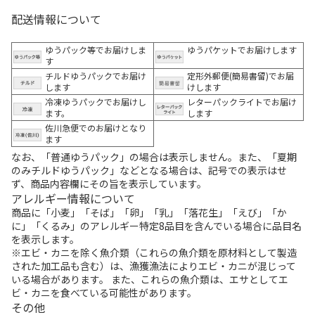
配送情報について
ゆうパック等でお届けしま
ゆうパケットでお届けします
す
チルドゆうパックでお届け
定形外郵便(簡易書留)でお届
します
けします
冷凍ゆうパックでお届けし
レターパックライトでお届け
ます。
します
佐川急便でのお届けとなり
ます
なお、「普通ゆうパック」の場合は表示しません。また、「夏期
のみチルドゆうパック」などとなる場合は、記号での表示はせ
ず、商品内容欄にその旨を表示しています。
アレルギー情報について
商品に「小麦」「そば」「卵」「乳」「落花生」「えび」「か
に」「くるみ」のアレルギー特定8品目を含んでいる場合に品目名
を表示します。
※エビ・カニを除く魚介類（これらの魚介類を原材料として製造
された加工品も含む）は、漁獲漁法によりエビ・カニが混じって
いる場合があります。 また、これらの魚介類は、エサとしてエ
ビ・カニを食べている可能性があります。
その他