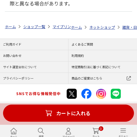
際と異なる場合があります。
ホーム
ショップ一覧
マイプリント
カーステッカー【ミニチュア・ダッ
ホーム
ネットショップ
雑貨・日
ご利用ガイド
よくあるご質問
お問い合わせ
利用規約
サイト運営会社について
特定商取引法に基づく表記について
プライバシーポリシー
商品のご提案はこちら
SNSでお得な情報発信中
カートに入れる
Copyright (C) JAPAN POST Co.,Ltd. All Rights Reserved.
0