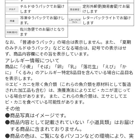
チルドゆうパックでお届け
定形外郵便(簡易書留)でお届
します
けします
冷凍ゆうパックでお届けし
レターパックライトでお届け
ます。
します
佐川急便でのお届けとなり
ます
なお、「普通ゆうパック」の場合は表示しません。また、「夏期
のみチルドゆうパック」などとなる場合は、記号での表示はせ
ず、商品内容欄にその旨を表示しています。
アレルギー情報について
商品に「小麦」「そば」「卵」「乳」「落花生」「えび」「か
に」「くるみ」のアレルギー特定8品目を含んでいる場合に品目名
を表示します。
※エビ・カニを除く魚介類（これらの魚介類を原材料として製造
された加工品も含む）は、漁獲漁法によりエビ・カニが混じって
いる場合があります。 また、これらの魚介類は、エサとしてエ
ビ・カニを食べている可能性があります。
その他
商品写真はイメージです。
商品内容として記載されていない「小道具類」はお届け
する商品に含まれておりません。
商品の色は、ご覧になるパソコンなどの環境により、実