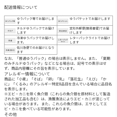
配送情報について
ゆうパック等でお届けしま
ゆうパケットでお届けします
す
チルドゆうパックでお届け
定形外郵便(簡易書留)でお届
します
けします
冷凍ゆうパックでお届けし
レターパックライトでお届け
ます。
します
佐川急便でのお届けとなり
ます
なお、「普通ゆうパック」の場合は表示しません。また、「夏期
のみチルドゆうパック」などとなる場合は、記号での表示はせ
ず、商品内容欄にその旨を表示しています。
アレルギー情報について
商品に「小麦」「そば」「卵」「乳」「落花生」「えび」「か
に」「くるみ」のアレルギー特定8品目を含んでいる場合に品目名
を表示します。
※エビ・カニを除く魚介類（これらの魚介類を原材料として製造
された加工品も含む）は、漁獲漁法によりエビ・カニが混じって
いる場合があります。 また、これらの魚介類は、エサとしてエ
ビ・カニを食べている可能性があります。
その他