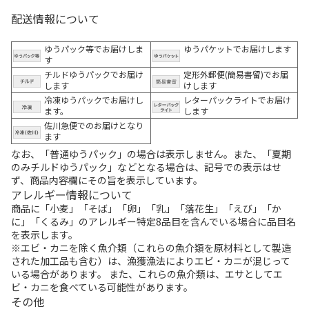
配送情報について
ゆうパック等でお届けしま
ゆうパケットでお届けします
す
チルドゆうパックでお届け
定形外郵便(簡易書留)でお届
します
けします
冷凍ゆうパックでお届けし
レターパックライトでお届け
ます。
します
佐川急便でのお届けとなり
ます
なお、「普通ゆうパック」の場合は表示しません。また、「夏期
のみチルドゆうパック」などとなる場合は、記号での表示はせ
ず、商品内容欄にその旨を表示しています。
アレルギー情報について
商品に「小麦」「そば」「卵」「乳」「落花生」「えび」「か
に」「くるみ」のアレルギー特定8品目を含んでいる場合に品目名
を表示します。
※エビ・カニを除く魚介類（これらの魚介類を原材料として製造
された加工品も含む）は、漁獲漁法によりエビ・カニが混じって
いる場合があります。 また、これらの魚介類は、エサとしてエ
ビ・カニを食べている可能性があります。
その他