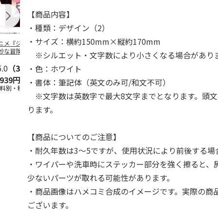
【商品内容】
・種類：デザイン（2）
・サイズ：横約150mm×縦約170mm
ニメ『ジョジョの
コジコジ／ショルダ
POSTIES オリジナ
アニメ『ジョ
妙な冒険 黄金の
ー付きバッグ
ルTシャツ Sサイズ
奇妙な冒険 
※シルエット・文字数により小さくなる場合があり
CITY POP
…
風』CITY PO
5.0
（3）
4.5
（6）
4.8
（4）
・色：ホワイト
,939円
1,760円
3,080円
3,839円
・書体：筆記体（英文のみ可/和文不可）
送料別・税込)
(送料別・税込)
(送料別・税込)
(送料別・税込
※文字数は英数字で最大8文字までとなります。頭文
ります。
【商品についてのご注意】
・耐久年数は3～5ですが、使用状況により前後する場
・ワイパーや洗車時にステッカー部分を強く擦ると、
少ないパーツが取れる可能性があります。
・商品画像はハメコミ合成のイメージです。実際の商
ございます。