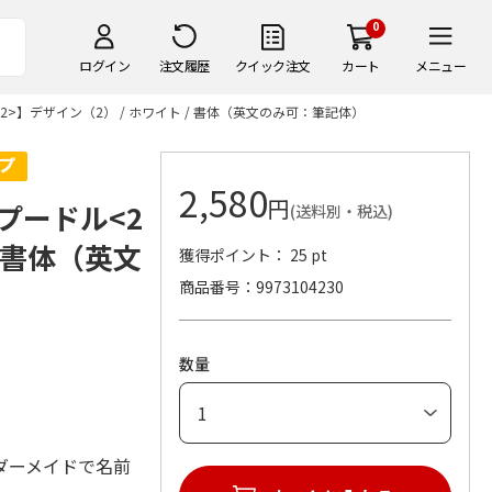
0
ログイン
注文履歴
クイック注文
カート
メニュー
>】デザイン（2） / ホワイト / 書体（英文のみ可：筆記体）
2,580
円
プードル<2
(送料別・税込)
/ 書体（英文
獲得ポイント： 25 pt
商品番号
9973104230
数量
ダーメイドで名前