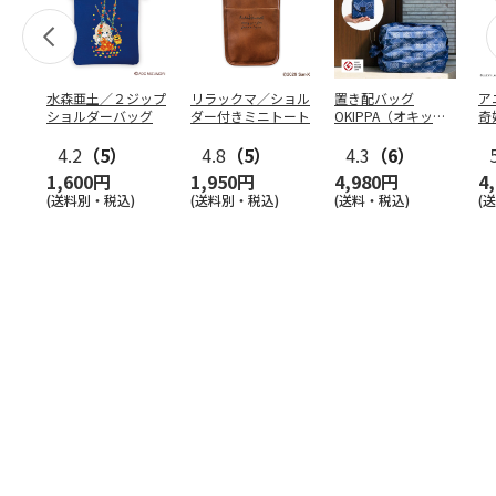
水森亜土／２ジップ
リラックマ／ショル
置き配バッグ
ア
ショルダーバッグ
ダー付きミニトート
OKIPPA（オキッ
奇
パ）
風』
4.2
（5）
4.8
（5）
4.3
（6）
1,600円
1,950円
4,980円
4
(送料別・税込)
(送料別・税込)
(送料・税込)
(