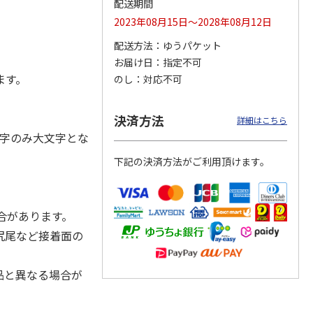
配送期間
2023年08月15日～2028年08月12日
配送方法
ゆうパケット
お届け日
指定不可
ジョの
『ジョジョの奇妙な
『ジョジョの奇妙な
『ジョジョの奇妙な
黄金の
冒険 スターダスト
冒険 スターダスト
冒険 スターダスト
ます。
のし
対応不可
P
…
クルセイダース』
クルセイダース』
クルセイダース』
ワー
…
トラ
…
トラ
…
4,400円
3,300円
3,300円
決済方法
詳細はこちら
)
(送料別・税込)
(送料別・税込)
(送料別・税込)
字のみ大文字とな
下記の決済方法がご利用頂けます。
合があります。
尻尾など接着面の
品と異なる場合が