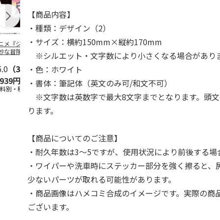
【商品内容】
・種類：デザイン（2）
・サイズ：横約150mm×縦約170mm
ニメ『ジョジョの
コジコジ／ショルダ
アニメ『ジョジョの
『ジョジョの
妙な冒険 黄金の
ー付きバッグ
奇妙な冒険 黄金の
冒険 スター
※シルエット・文字数により小さくなる場合があり
CITY POP
…
風』CITY POP
…
クルセイダー
5.0
（3）
4.5
（6）
4.8
（4）
ワー
…
・色：ホワイト
,939円
1,760円
3,839円
4,400円
・書体：筆記体（英文のみ可/和文不可）
送料別・税込)
(送料別・税込)
(送料別・税込)
(送料別・税込
※文字数は英数字で最大8文字までとなります。頭文
ります。
【商品についてのご注意】
・耐久年数は3～5ですが、使用状況により前後する場
・ワイパーや洗車時にステッカー部分を強く擦ると、
少ないパーツが取れる可能性があります。
・商品画像はハメコミ合成のイメージです。実際の商
ございます。