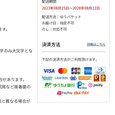
配送期間
2023年08月15日～2028年08月12日
配送方法
ゆうパケット
お届け日
指定不可
奇妙な
『ジョジョの奇妙な
POSTIES オリジナ
『ジョジョの奇妙な
ダスト
冒険 スターダスト
ルTシャツ Sサイズ
冒険 スターダスト
ます。
のし
対応不可
ス』
クルセイダース』
クルセイダース』
トラ
…
トラ
…
3,300円
3,080円
3,300円
決済方法
詳細はこちら
)
(送料別・税込)
(送料別・税込)
(送料別・税込)
字のみ大文字とな
下記の決済方法がご利用頂けます。
合があります。
尻尾など接着面の
品と異なる場合が