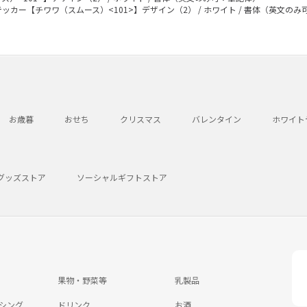
ッカー【チワワ（スムース）<101>】デザイン（2） / ホワイト / 書体（英文の
お歳暮
おせち
クリスマス
バレンタイン
ホワイト
グッズストア
ソーシャルギフトストア
果物・野菜等
乳製品
シング
ドリンク
お酒