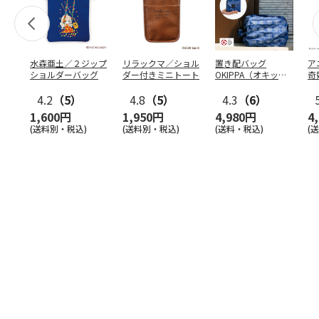
水森亜土／２ジップ
リラックマ／ショル
置き配バッグ
ア
ショルダーバッグ
ダー付きミニトート
OKIPPA（オキッ
奇
パ）
風』
4.2
（5）
4.8
（5）
4.3
（6）
1,600円
1,950円
4,980円
4
(送料別・税込)
(送料別・税込)
(送料・税込)
(