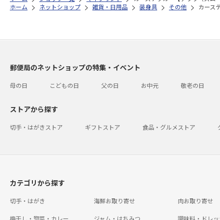
ホーム
ネットショップ
雑貨・日用品
装身具
その他
カーステ
郵便局のネットショップの特集・イベント
母の日
こどもの日
父の日
お中元
敬老の日
ストアから探す
切手・はがきストア
ギフトストア
食品・グルメストア
カテゴリから探す
切手・はがき
海鮮お取り寄せ
肉お取り寄せ
梅干し・惣菜・カレー
ジャム・はちみつ
調味料・ドレッ