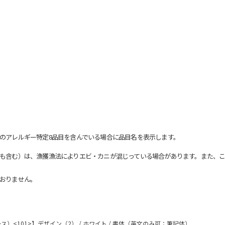
のアレルギー特定8品目を含んでいる場合に品目名を表示します。
も含む）は、漁獲漁法によりエビ・カニが混じっている場合があります。また、こ
おりません。
）<101>】デザイン（2） / ホワイト / 書体（英文のみ可：筆記体）