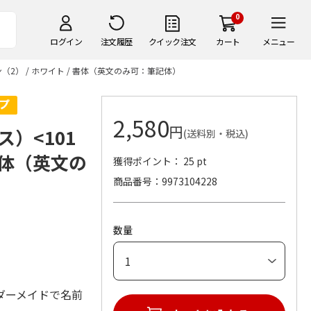
0
ログイン
注文履歴
クイック注文
カート
メニュー
2） / ホワイト / 書体（英文のみ可：筆記体）
2,580
円
）<101
(送料別・税込)
 書体（英文の
獲得ポイント： 25 pt
商品番号
9973104228
数量
ダーメイドで名前