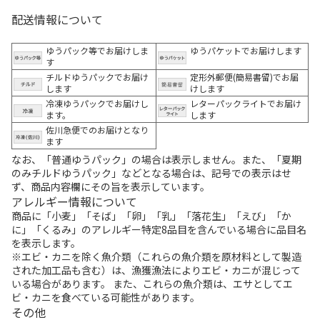
配送情報について
ゆうパック等でお届けしま
ゆうパケットでお届けします
す
チルドゆうパックでお届け
定形外郵便(簡易書留)でお届
します
けします
冷凍ゆうパックでお届けし
レターパックライトでお届け
ます。
します
佐川急便でのお届けとなり
ます
なお、「普通ゆうパック」の場合は表示しません。また、「夏期
のみチルドゆうパック」などとなる場合は、記号での表示はせ
ず、商品内容欄にその旨を表示しています。
アレルギー情報について
商品に「小麦」「そば」「卵」「乳」「落花生」「えび」「か
に」「くるみ」のアレルギー特定8品目を含んでいる場合に品目名
を表示します。
※エビ・カニを除く魚介類（これらの魚介類を原材料として製造
された加工品も含む）は、漁獲漁法によりエビ・カニが混じって
いる場合があります。 また、これらの魚介類は、エサとしてエ
ビ・カニを食べている可能性があります。
その他