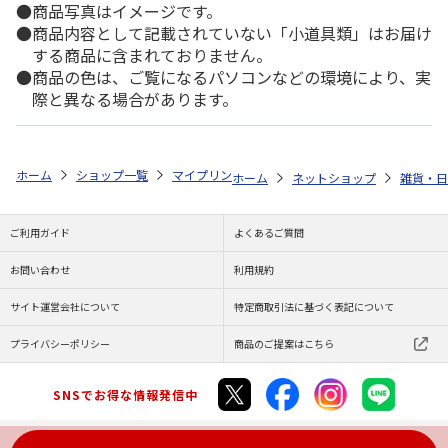
商品写真はイメージです。
商品内容として記載されていない「小道具類」はお届け
する商品に含まれておりません。
商品の色は、ご覧になるパソコンなどの環境により、実
際と異なる場合があります。
ホーム
ショップ一覧
マイプリント
カーステッカー【デブ猫<308>】
ホーム
ネットショップ
雑貨・日
ご利用ガイド
よくあるご質問
お問い合わせ
利用規約
サイト運営会社について
特定商取引法に基づく表記について
プライバシーポリシー
商品のご提案はこちら
SNSでお得な情報発信中