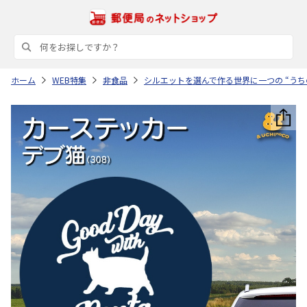
ホーム
WEB特集
非食品
シルエットを選んで作る世界に一つの “うち