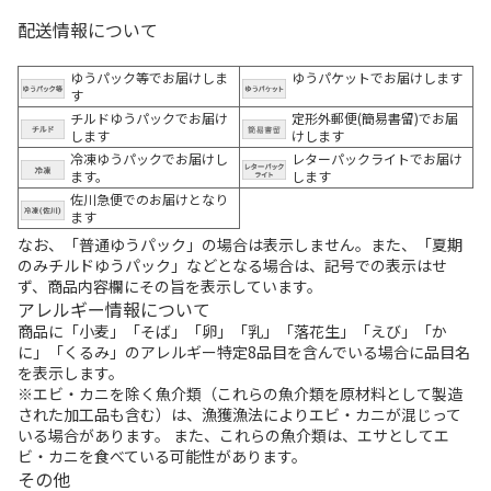
配送情報について
ゆうパック等でお届けしま
ゆうパケットでお届けします
す
チルドゆうパックでお届け
定形外郵便(簡易書留)でお届
します
けします
冷凍ゆうパックでお届けし
レターパックライトでお届け
ます。
します
佐川急便でのお届けとなり
ます
なお、「普通ゆうパック」の場合は表示しません。また、「夏期
のみチルドゆうパック」などとなる場合は、記号での表示はせ
ず、商品内容欄にその旨を表示しています。
アレルギー情報について
商品に「小麦」「そば」「卵」「乳」「落花生」「えび」「か
に」「くるみ」のアレルギー特定8品目を含んでいる場合に品目名
を表示します。
※エビ・カニを除く魚介類（これらの魚介類を原材料として製造
された加工品も含む）は、漁獲漁法によりエビ・カニが混じって
いる場合があります。 また、これらの魚介類は、エサとしてエ
ビ・カニを食べている可能性があります。
その他