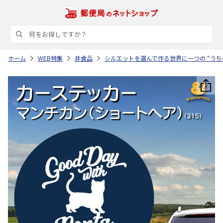
ホーム
WEB特集
非食品
シルエットを選んで作る世界に一つの “うち