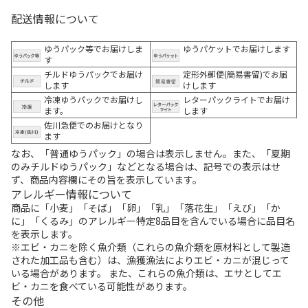
配送情報について
ゆうパック等でお届けしま
ゆうパケットでお届けします
す
チルドゆうパックでお届け
定形外郵便(簡易書留)でお届
します
けします
冷凍ゆうパックでお届けし
レターパックライトでお届け
ます。
します
佐川急便でのお届けとなり
ます
なお、「普通ゆうパック」の場合は表示しません。また、「夏期
のみチルドゆうパック」などとなる場合は、記号での表示はせ
ず、商品内容欄にその旨を表示しています。
アレルギー情報について
商品に「小麦」「そば」「卵」「乳」「落花生」「えび」「か
に」「くるみ」のアレルギー特定8品目を含んでいる場合に品目名
を表示します。
※エビ・カニを除く魚介類（これらの魚介類を原材料として製造
された加工品も含む）は、漁獲漁法によりエビ・カニが混じって
いる場合があります。 また、これらの魚介類は、エサとしてエ
ビ・カニを食べている可能性があります。
その他