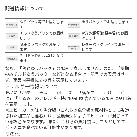
配送情報について
ゆうパック等でお届けしま
ゆうパケットでお届けします
す
チルドゆうパックでお届け
定形外郵便(簡易書留)でお届
します
けします
冷凍ゆうパックでお届けし
レターパックライトでお届け
ます。
します
佐川急便でのお届けとなり
ます
なお、「普通ゆうパック」の場合は表示しません。また、「夏期
のみチルドゆうパック」などとなる場合は、記号での表示はせ
ず、商品内容欄にその旨を表示しています。
アレルギー情報について
商品に「小麦」「そば」「卵」「乳」「落花生」「えび」「か
に」「くるみ」のアレルギー特定8品目を含んでいる場合に品目名
を表示します。
※エビ・カニを除く魚介類（これらの魚介類を原材料として製造
された加工品も含む）は、漁獲漁法によりエビ・カニが混じって
いる場合があります。 また、これらの魚介類は、エサとしてエ
ビ・カニを食べている可能性があります。
その他