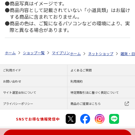
商品写真はイメージです。
商品内容として記載されていない「小道具類」はお届け
する商品に含まれておりません。
商品の色は、ご覧になるパソコンなどの環境により、実
際と異なる場合があります。
ホーム
ショップ一覧
マイプリント
カーステッカー【ペルシャ<320>
ホーム
ネットショップ
雑貨・日
ご利用ガイド
よくあるご質問
お問い合わせ
利用規約
サイト運営会社について
特定商取引法に基づく表記について
プライバシーポリシー
商品のご提案はこちら
SNSでお得な情報発信中