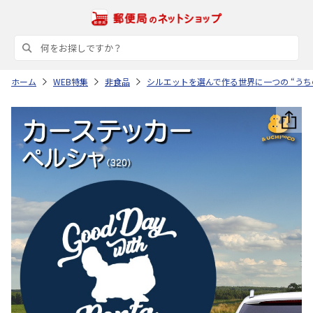
ホーム
WEB特集
非食品
シルエットを選んで作る世界に一つの “うち