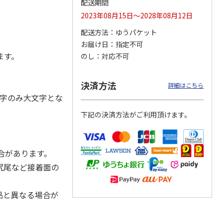
配送期間
2023年08月15日～2028年08月12日
配送方法
ゆうパケット
お届け日
指定不可
ジョの
『ジョジョの奇妙な
『ジョジョの奇妙な
『ジョジョの奇妙な
黄金の
冒険 スターダスト
冒険 スターダスト
冒険 スターダスト
ます。
のし
対応不可
P
…
クルセイダース』
クルセイダース』
クルセイダース』
ワー
…
トラ
…
トラ
…
4,400円
3,300円
3,300円
決済方法
詳細はこちら
)
(送料別・税込)
(送料別・税込)
(送料別・税込)
字のみ大文字とな
下記の決済方法がご利用頂けます。
合があります。
尻尾など接着面の
品と異なる場合が