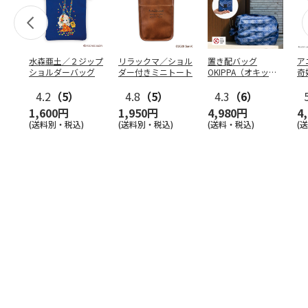
水森亜土／２ジップ
リラックマ／ショル
置き配バッグ
ア
ショルダーバッグ
ダー付きミニトート
OKIPPA（オキッ
奇
パ）
風』
4.2
（5）
4.8
（5）
4.3
（6）
1,600円
1,950円
4,980円
4
(送料別・税込)
(送料別・税込)
(送料・税込)
(