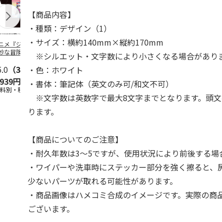
【商品内容】
・種類：デザイン（1）
・サイズ：横約140mm×縦約170mm
ニメ『ジョジョの
コジコジ／ショルダ
POSTIES オリジナ
アニメ『ジョ
妙な冒険 黄金の
ー付きバッグ
ルTシャツ Sサイズ
奇妙な冒険 
※シルエット・文字数により小さくなる場合があり
CITY POP
…
風』CITY PO
5.0
（3）
4.5
（6）
4.8
（4）
・色：ホワイト
,939円
1,760円
3,080円
3,839円
・書体：筆記体（英文のみ可/和文不可）
送料別・税込)
(送料別・税込)
(送料別・税込)
(送料別・税込
※文字数は英数字で最大8文字までとなります。頭文
ります。
【商品についてのご注意】
・耐久年数は3～5ですが、使用状況により前後する場
・ワイパーや洗車時にステッカー部分を強く擦ると、
少ないパーツが取れる可能性があります。
・商品画像はハメコミ合成のイメージです。実際の商
ございます。