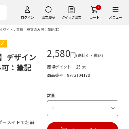
0
ログイン
注文履歴
クイック注文
カート
メニュー
 ホワイト / 書体（英文のみ可：筆記体）
2,580
円
>】デザイン
(送料別・税込)
のみ可：筆記
獲得ポイント： 25 pt
商品番号
9973104170
数量
ダーメイドで名前